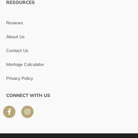
RESOURCES
Reviews
About Us
Contact Us
Mortage Calculator
Privacy Policy
CONNECT WITH US
F
I
a
n
c
s
e
t
b
a