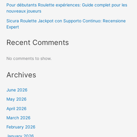
Pour débutants Roulette expériences: Guide complet pour les
nouveaux joueurs
Sicura Roulette Jackpot con Supporto Continuo: Recensione
Expert
Recent Comments
No comments to show.
Archives
June 2026
May 2026
April 2026
March 2026
February 2026
January 2026