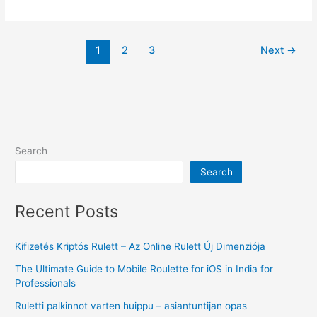
1
2
3
Next
→
Search
Search
Recent Posts
Kifizetés Kriptós Rulett – Az Online Rulett Új Dimenziója
The Ultimate Guide to Mobile Roulette for iOS in India for
Professionals
Ruletti palkinnot varten huippu – asiantuntijan opas