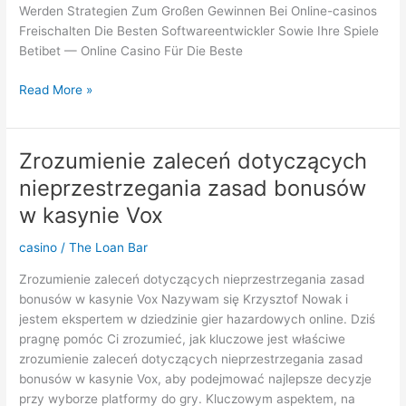
Werden Strategien Zum Großen Gewinnen Bei Online-casinos
Freischalten Die Besten Softwareentwickler Sowie Ihre Spiele
Betibet — Online Casino Für Die Beste
Read More »
Zrozumienie zaleceń dotyczących
Zrozumienie
zaleceń
nieprzestrzegania zasad bonusów
dotyczących
w kasynie Vox
nieprzestrzegania
zasad
casino
/
The Loan Bar
bonusów
w
Zrozumienie zaleceń dotyczących nieprzestrzegania zasad
kasynie
bonusów w kasynie Vox Nazywam się Krzysztof Nowak i
Vox
jestem ekspertem w dziedzinie gier hazardowych online. Dziś
pragnę pomóc Ci zrozumieć, jak kluczowe jest właściwe
zrozumienie zaleceń dotyczących nieprzestrzegania zasad
bonusów w kasynie Vox, aby podejmować najlepsze decyzje
przy wyborze platformy do gry. Kluczowym aspektem, na