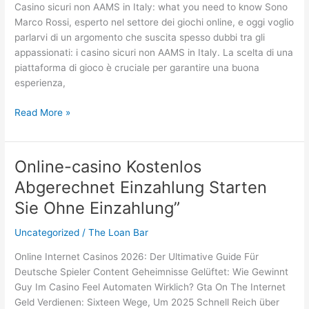
Casino sicuri non AAMS in Italy: what you need to know Sono
Italy:
Marco Rossi, esperto nel settore dei giochi online, e oggi voglio
what
parlarvi di un argomento che suscita spesso dubbi tra gli
you
appassionati: i casino sicuri non AAMS in Italy. La scelta di una
need
piattaforma di gioco è cruciale per garantire una buona
to
esperienza,
know
Read More »
Online-casino Kostenlos
Online-
casino
Abgerechnet Einzahlung Starten
Kostenlos
Sie Ohne Einzahlung”
Abgerechnet
Einzahlung
Uncategorized
/
The Loan Bar
Starten
Sie
Online Internet Casinos 2026: Der Ultimative Guide Für
Ohne
Deutsche Spieler Content Geheimnisse Gelüftet: Wie Gewinnt
Einzahlung”
Guy Im Casino Feel Automaten Wirklich? Gta On The Internet
Geld Verdienen: Sixteen Wege, Um 2025 Schnell Reich über