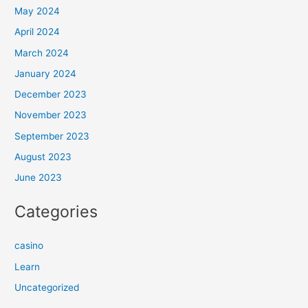
May 2024
April 2024
March 2024
January 2024
December 2023
November 2023
September 2023
August 2023
June 2023
Categories
casino
Learn
Uncategorized