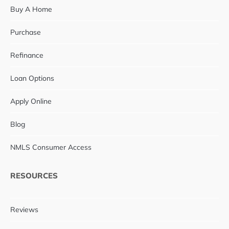
Buy A Home
Purchase
Refinance
Loan Options
Apply Online
Blog
NMLS Consumer Access
RESOURCES
Reviews