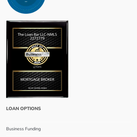
LOAN OPTIONS
Business Funding