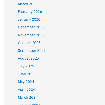
March 2026
February 2026
January 2026
December 2025
November 2025
October 2025
September 2025
August 2025
July 2025
June 2025
May 2024
April 2024
March 2024