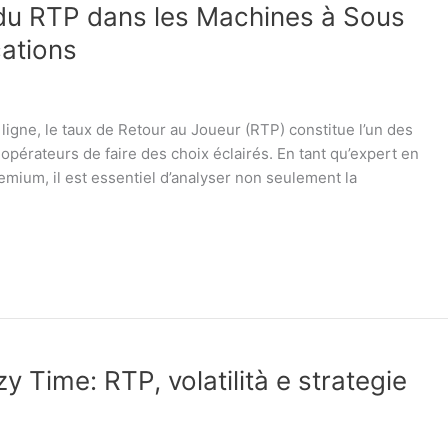
du RTP dans les Machines à Sous
cations
 ligne, le taux de Retour au Joueur (RTP) constitue l’un des
opérateurs de faire des choix éclairés. En tant qu’expert en
emium, il est essentiel d’analyser non seulement la
y Time: RTP, volatilità e strategie