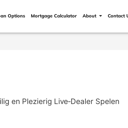
oan Options
Mortgage Calculator
About
Contact 
lig en Plezierig Live‑Dealer Spelen