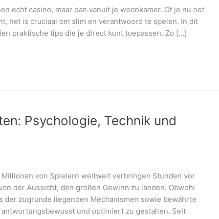
een echt casino, maar dan vanuit je woonkamer. Of je nu net
t, het is cruciaal om slim en verantwoord te spelen. In dit
en praktische tips die je direct kunt toepassen. Zo […]
ten: Psychologie, Technik und
 Millionen von Spielern weltweit verbringen Stunden vor
 von der Aussicht, den großen Gewinn zu landen. Obwohl
ntnis der zugrunde liegenden Mechanismen sowie bewährte
erantwortungsbewusst und optimiert zu gestalten. Seit