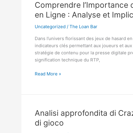
Comprendre
Comprendre l’Importance 
l’Importance
en Ligne : Analyse et Impli
du
RTP
Uncategorized
/
The Loan Bar
dans
Dans l’univers florissant des jeux de hasard en
les
indicateurs clés permettant aux joueurs et aux 
Machines
stratégie de contenu pour la presse digitale pr
à
signification technique du RTP,
Sous
en
Read More »
Ligne
:
Analyse
et
Implications
Analisi
Analisi approfondita di Craz
approfondita
di gioco
di
Crazy