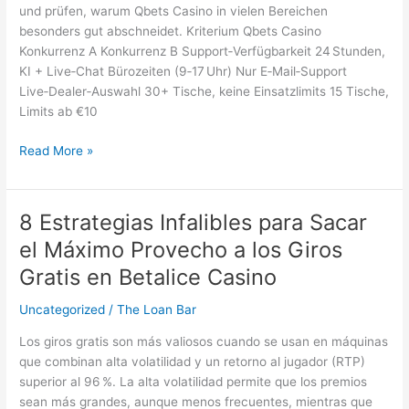
revolutioniert
und prüfen, warum Qbets Casino in vielen Bereichen
besonders gut abschneidet. Kriterium Qbets Casino
Konkurrenz A Konkurrenz B Support‑Verfügbarkeit 24 Stunden,
KI + Live‑Chat Bürozeiten (9‑17 Uhr) Nur E‑Mail‑Support
Live‑Dealer‑Auswahl 30+ Tische, keine Einsatzlimits 15 Tische,
Limits ab €10
Read More »
8 Estrategias Infalibles para Sacar
8
Estrategias
el Máximo Provecho a los Giros
Infalibles
Gratis en Betalice Casino
para
Sacar
Uncategorized
/
The Loan Bar
el
Máximo
Los giros gratis son más valiosos cuando se usan en máquinas
Provecho
que combinan alta volatilidad y un retorno al jugador (RTP)
a
superior al 96 %. La alta volatilidad permite que los premios
los
sean más grandes, aunque menos frecuentes, mientras que