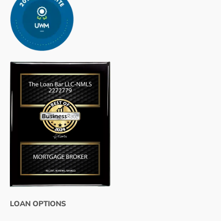
LOAN OPTIONS