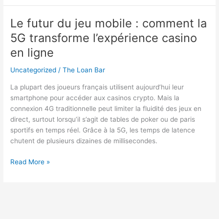
Le futur du jeu mobile : comment la
Le
futur
5G transforme l’expérience casino
du
en ligne
jeu
mobile
Uncategorized
/
The Loan Bar
:
comment
La plupart des joueurs français utilisent aujourd’hui leur
la
smartphone pour accéder aux casinos crypto. Mais la
5G
connexion 4G traditionnelle peut limiter la fluidité des jeux en
transforme
direct, surtout lorsqu’il s’agit de tables de poker ou de paris
l’expérience
sportifs en temps réel. Grâce à la 5G, les temps de latence
casino
chutent de plusieurs dizaines de millisecondes.
en
ligne
Read More »