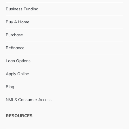
Business Funding
Buy A Home
Purchase
Refinance
Loan Options
Apply Online
Blog
NMLS Consumer Access
RESOURCES