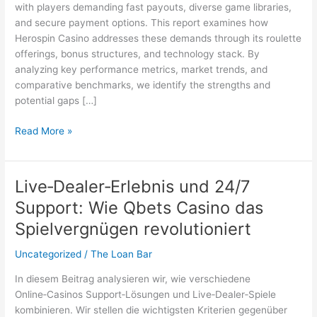
at
with players demanding fast payouts, diverse game libraries,
Herospin
and secure payment options. This report examines how
Casino’s
Herospin Casino addresses these demands through its roulette
Roulette
offerings, bonus structures, and technology stack. By
Systems
analyzing key performance metrics, market trends, and
comparative benchmarks, we identify the strengths and
potential gaps […]
Read More »
Live‑Dealer‑Erlebnis und 24/7
Live‑Dealer‑Erlebnis
und
Support: Wie Qbets Casino das
24/7
Spielvergnügen revolutioniert
Support:
Wie
Uncategorized
/
The Loan Bar
Qbets
Casino
In diesem Beitrag analysieren wir, wie verschiedene
das
Online‑Casinos Support‑Lösungen und Live‑Dealer‑Spiele
Spielvergnügen
kombinieren. Wir stellen die wichtigsten Kriterien gegenüber