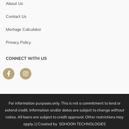
About Us
Contact Us
Mortage Calculator
Privacy Policy
CONNECT WITH US
F
I
a
n
c
s
e
t
b
a
o
g
For information purposes only. This is not a commitment to lend or
o
r
k
a
extend credit. Information and/or dates are subject to change without
-
m
notice. All loans are subject to credit approval. Other restrictions may
f
apply. | | Created by
SOHOON TECHNOLOGIES