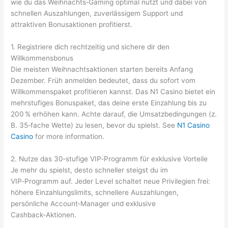
wie du das Weihnachts‑Gaming optimal nutzt und dabei von
schnellen Auszahlungen, zuverlässigem Support und
attraktiven Bonusaktionen profitierst.
1. Registriere dich rechtzeitig und sichere dir den
Willkommensbonus
Die meisten Weihnachtsaktionen starten bereits Anfang
Dezember. Früh anmelden bedeutet, dass du sofort vom
Willkommenspaket profitieren kannst. Das N1 Casino bietet ein
mehrstufiges Bonuspaket, das deine erste Einzahlung bis zu
200 % erhöhen kann. Achte darauf, die Umsatzbedingungen (z.
B. 35‑fache Wette) zu lesen, bevor du spielst. See
N1 Casino
Casino
for more information.
2. Nutze das 30‑stufige VIP‑Programm für exklusive Vorteile
Je mehr du spielst, desto schneller steigst du im
VIP‑Programm auf. Jeder Level schaltet neue Privilegien frei:
höhere Einzahlungslimits, schnellere Auszahlungen,
persönliche Account‑Manager und exklusive
Cashback‑Aktionen.