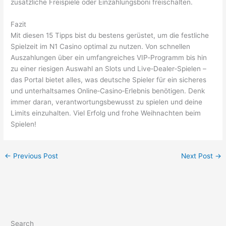
zusätzliche Freispiele oder Einzahlungsboni freischalten.
Fazit
Mit diesen 15 Tipps bist du bestens gerüstet, um die festliche
Spielzeit im N1 Casino optimal zu nutzen. Von schnellen
Auszahlungen über ein umfangreiches VIP‑Programm bis hin
zu einer riesigen Auswahl an Slots und Live‑Dealer‑Spielen –
das Portal bietet alles, was deutsche Spieler für ein sicheres
und unterhaltsames Online‑Casino‑Erlebnis benötigen. Denk
immer daran, verantwortungsbewusst zu spielen und deine
Limits einzuhalten. Viel Erfolg und frohe Weihnachten beim
Spielen!
←
Previous Post
Next Post
→
Search