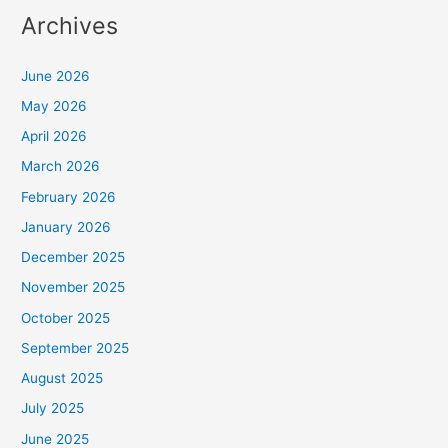
Archives
June 2026
May 2026
April 2026
March 2026
February 2026
January 2026
December 2025
November 2025
October 2025
September 2025
August 2025
July 2025
June 2025