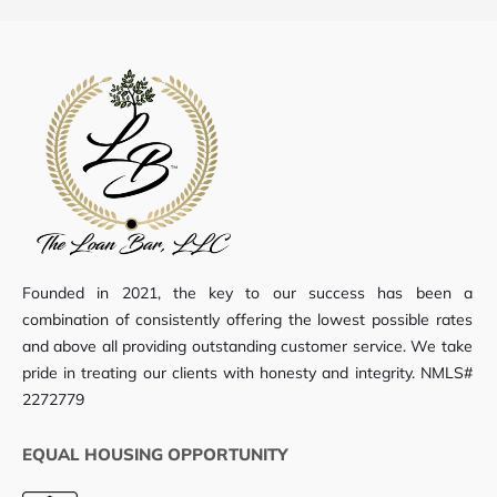
Founded in 2021, the key to our success has been a
combination of consistently offering the lowest possible rates
and above all providing outstanding customer service. We take
pride in treating our clients with honesty and integrity. NMLS#
2272779
EQUAL HOUSING OPPORTUNITY