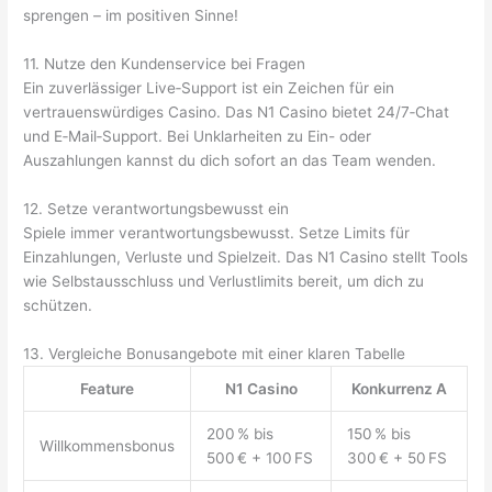
sprengen – im positiven Sinne!
11. Nutze den Kundenservice bei Fragen
Ein zuverlässiger Live‑Support ist ein Zeichen für ein
vertrauenswürdiges Casino. Das N1 Casino bietet 24/7‑Chat
und E‑Mail‑Support. Bei Unklarheiten zu Ein- oder
Auszahlungen kannst du dich sofort an das Team wenden.
12. Setze verantwortungsbewusst ein
Spiele immer verantwortungsbewusst. Setze Limits für
Einzahlungen, Verluste und Spielzeit. Das N1 Casino stellt Tools
wie Selbstausschluss und Verlustlimits bereit, um dich zu
schützen.
13. Vergleiche Bonusangebote mit einer klaren Tabelle
Feature
N1 Casino
Konkurrenz A
200 % bis
150 % bis
Willkommensbonus
500 € + 100 FS
300 € + 50 FS