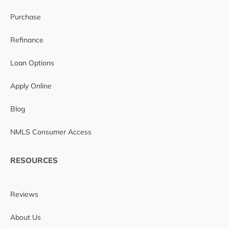
Purchase
Refinance
Loan Options
Apply Online
Blog
NMLS Consumer Access
RESOURCES
Reviews
About Us