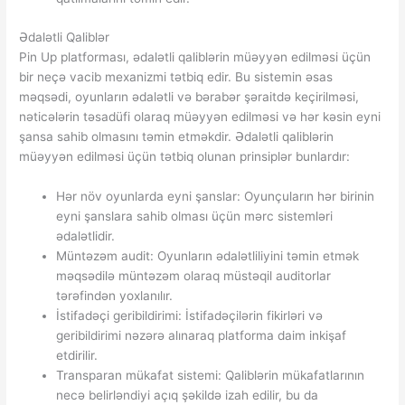
Ədalətli Qaliblər
Pin Up platforması, ədalətli qaliblərin müəyyən edilməsi üçün
bir neçə vacib mexanizmi tətbiq edir. Bu sistemin əsas
məqsədi, oyunların ədalətli və bərabər şəraitdə keçirilməsi,
nəticələrin təsadüfi olaraq müəyyən edilməsi və hər kəsin eyni
şansa sahib olmasını təmin etməkdir. Ədalətli qaliblərin
müəyyən edilməsi üçün tətbiq olunan prinsiplər bunlardır:
Hər növ oyunlarda eyni şanslar: Oyunçuların hər birinin
eyni şanslara sahib olması üçün mərc sistemləri
ədalətlidir.
Müntəzəm audit: Oyunların ədalətliliyini təmin etmək
məqsədilə müntəzəm olaraq müstəqil auditorlar
tərəfindən yoxlanılır.
İstifadəçi geribildirimi: İstifadəçilərin fikirləri və
geribildirimi nəzərə alınaraq platforma daim inkişaf
etdirilir.
Transparan mükafat sistemi: Qaliblərin mükafatlarının
necə belirləndiyi açıq şəkildə izah edilir, bu da