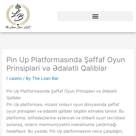
Skip
to
content
Pin Up Platformasında Şəffaf Oyun
Prinsipləri və Ədalətli Qaliblər
/
casino
/ By
The Loan Bar
Pin Up Platformasında Şəffaf Oyun Prinsipləri və Ədalətli
Qaliblər
Pin Up platforması, müasir onlayn oyun dünyasında şəffaf
oyun prinsipləri və ədalətli qaliblər təqdim etməklə tanınır. Bu
platforma, istifadəçilərinə əyləncəli və etibarlı oyun təcrübəsi
sunaraq, onların məmnuniyyətini maksimuma çatdırmağı
hədəfləyir. Bu yazıda, Pin Up platformasının necə çalışdığını,