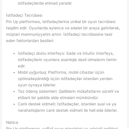
istifadəçilərdə etimad yaradır.
İstifadəçi Təcrübəsi
Pin Up platforması, istifadəçilərinə unikal bir oyun təcrübəsi
təqdim edir. Oyunlarda əyləncə və ədalət bir araya gətirilərək,
müştəri məmnuniyyətini artırır. İstifadəçi təcrübəsinə təsir
edən faktorlardan bəziləri:
İstifadəçi dostu interfeys: Sadə və intuitiv interfeys,
istifadəçilərin oyunlara asanlıqla daxil olmalarını təmin
edir.
Mobil uyğunluq: Platforma, mobil cihazlar üçün
optimallaşdırıldığı üçün istifadəçilər istənilən yerdən
oyun oynaya bilərlər.
Tez ödəniş sistemləri: Qaliblərin mükafatlarını sürətli və
etibarlı bir şəkildə əldə etmələri mümkündür.
Canlı dəstək xidməti: İstifadəçilər, istənilən sual və ya
narahatlıqlarını canlı dəstək xidməti ilə həll edə bilərlər.
Nəticə
Pin Up platforması, şəffaf oyun prinsipləri və ədalətli qalibləri