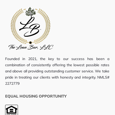
Founded in 2021, the key to our success has been a
combination of consistently offering the lowest possible rates
and above all providing outstanding customer service. We take
pride in treating our clients with honesty and integrity. NMLS#
2272779
EQUAL HOUSING OPPORTUNITY