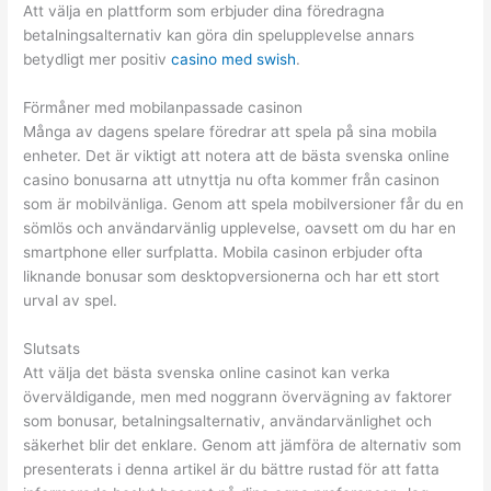
Att välja en plattform som erbjuder dina föredragna
betalningsalternativ kan göra din spelupplevelse annars
betydligt mer positiv
casino med swish
.
Förmåner med mobilanpassade casinon
Många av dagens spelare föredrar att spela på sina mobila
enheter. Det är viktigt att notera att de bästa svenska online
casino bonusarna att utnyttja nu ofta kommer från casinon
som är mobilvänliga. Genom att spela mobilversioner får du en
sömlös och användarvänlig upplevelse, oavsett om du har en
smartphone eller surfplatta. Mobila casinon erbjuder ofta
liknande bonusar som desktopversionerna och har ett stort
urval av spel.
Slutsats
Att välja det bästa svenska online casinot kan verka
överväldigande, men med noggrann övervägning av faktorer
som bonusar, betalningsalternativ, användarvänlighet och
säkerhet blir det enklare. Genom att jämföra de alternativ som
presenterats i denna artikel är du bättre rustad för att fatta