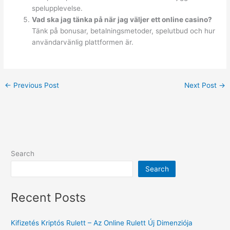
spelupplevelse.
Vad ska jag tänka på när jag väljer ett online casino?
Tänk på bonusar, betalningsmetoder, spelutbud och hur
användarvänlig plattformen är.
←
Previous Post
Next Post
→
Search
Search
Recent Posts
Kifizetés Kriptós Rulett – Az Online Rulett Új Dimenziója