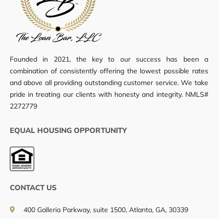
Founded in 2021, the key to our success has been a
combination of consistently offering the lowest possible rates
and above all providing outstanding customer service. We take
pride in treating our clients with honesty and integrity. NMLS#
2272779
EQUAL HOUSING OPPORTUNITY
CONTACT US
400 Galleria Parkway, suite 1500, Atlanta, GA, 30339