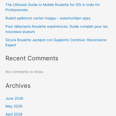
The Ultimate Guide to Mobile Roulette for iOS in India for
Professionals
Ruletti palkinnot varten huippu – asiantuntijan opas
Pour débutants Roulette expériences: Guide complet pour les
nouveaux joueurs
Sicura Roulette Jackpot con Supporto Continuo: Recensione
Expert
Recent Comments
No comments to show.
Archives
June 2026
May 2026
April 2026