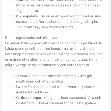
större risker kan överväga CasinoX på grund av dess
högre bonusar.
Mikrospelare:
Om du är en spelare som föredrar små
insatser, leta efter casinon som erbjuder gratis spins
utan insättning, som VoodooDreams.
Betalningsmetoder och säkerhet
En annan kritisk aspekt att överväga när man väljer bland de
bästa svenska online casino bonusarna att utnyttja nu är
betalningsmetoder och säkerhet. Många plattformar erbjuder
en mängd olika alternativ för insättningar och uttag. Här är
några vanliga betalningsalternativ och deras fördelar:
BankID:
Snabb och säker identifiering, vilket gör
insättningar och uttag smidiga.
Swish:
En populär metod bland svenska spelare för
snabba transaktioner.
Kortbetalningar:
Många casinon accepterar Visa och
Mastercard, vilket är bekvämt för de flesta spelare.