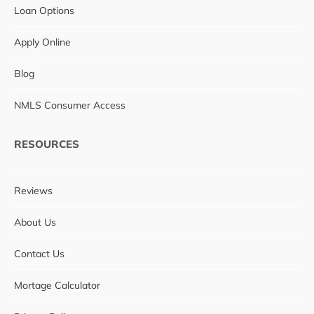
Loan Options
Apply Online
Blog
NMLS Consumer Access
RESOURCES
Reviews
About Us
Contact Us
Mortage Calculator