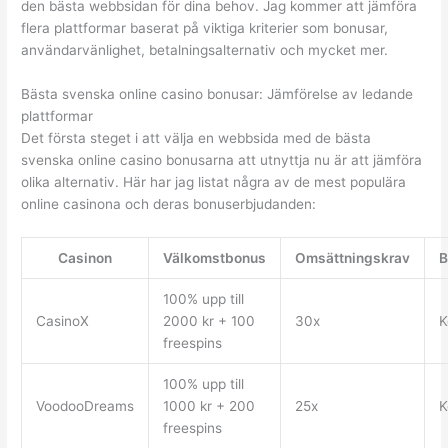
den bästa webbsidan för dina behov. Jag kommer att jämföra
flera plattformar baserat på viktiga kriterier som bonusar,
användarvänlighet, betalningsalternativ och mycket mer.
Bästa svenska online casino bonusar: Jämförelse av ledande
plattformar
Det första steget i att välja en webbsida med de bästa
svenska online casino bonusarna att utnyttja nu är att jämföra
olika alternativ. Här har jag listat några av de mest populära
online casinona och deras bonuserbjudanden:
Casinon
Välkomstbonus
Omsättningskrav
B
100% upp till
CasinoX
2000 kr + 100
30x
K
freespins
100% upp till
VoodooDreams
1000 kr + 200
25x
K
freespins