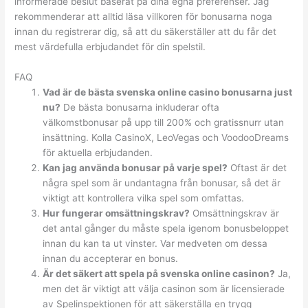
informerade beslut baserat på dina egna preferenser. Jag
rekommenderar att alltid läsa villkoren för bonusarna noga
innan du registrerar dig, så att du säkerställer att du får det
mest värdefulla erbjudandet för din spelstil.
FAQ
Vad är de bästa svenska online casino bonusarna just
nu?
De bästa bonusarna inkluderar ofta
välkomstbonusar på upp till 200% och gratissnurr utan
insättning. Kolla CasinoX, LeoVegas och VoodooDreams
för aktuella erbjudanden.
Kan jag använda bonusar på varje spel?
Oftast är det
några spel som är undantagna från bonusar, så det är
viktigt att kontrollera vilka spel som omfattas.
Hur fungerar omsättningskrav?
Omsättningskrav är
det antal gånger du måste spela igenom bonusbeloppet
innan du kan ta ut vinster. Var medveten om dessa
innan du accepterar en bonus.
Är det säkert att spela på svenska online casinon?
Ja,
men det är viktigt att välja casinon som är licensierade
av Spelinspektionen för att säkerställa en trygg