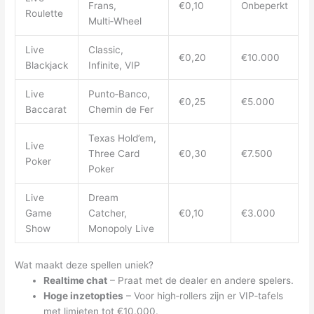
Frans,
€0,10
Onbeperkt
Roulette
Multi‑Wheel
Live
Classic,
€0,20
€10.000
Blackjack
Infinite, VIP
Live
Punto‑Banco,
€0,25
€5.000
Baccarat
Chemin de Fer
Texas Hold’em,
Live
Three Card
€0,30
€7.500
Poker
Poker
Live
Dream
Game
Catcher,
€0,10
€3.000
Show
Monopoly Live
Wat maakt deze spellen uniek?
Realtime chat
– Praat met de dealer en andere spelers.
Hoge inzetopties
– Voor high‑rollers zijn er VIP‑tafels
met limieten tot €10.000.