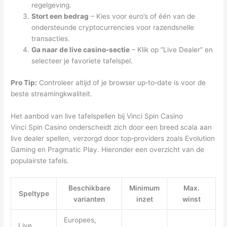
regelgeving.
Stort een bedrag
– Kies voor euro’s of één van de
ondersteunde cryptocurrencies voor razendsnelle
transacties.
Ga naar de live casino‑sectie
– Klik op “Live Dealer” en
selecteer je favoriete tafelspel.
Pro Tip:
Controleer altijd of je browser up‑to‑date is voor de
beste streamingkwaliteit.
Het aanbod van live tafelspellen bij Vinci Spin Casino
Vinci Spin Casino onderscheidt zich door een breed scala aan
live dealer spellen, verzorgd door top‑providers zoals Evolution
Gaming en Pragmatic Play. Hieronder een overzicht van de
populairste tafels.
Beschikbare
Minimum
Max.
Speltype
varianten
inzet
winst
Europees,
Live