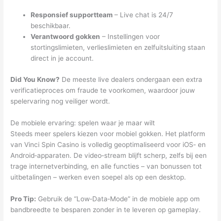
Responsief supportteam
– Live chat is 24/7
beschikbaar.
Verantwoord gokken
– Instellingen voor
stortingslimieten, verlieslimieten en zelfuitsluiting staan
direct in je account.
Did You Know?
De meeste live dealers ondergaan een extra
verificatieproces om fraude te voorkomen, waardoor jouw
spelervaring nog veiliger wordt.
De mobiele ervaring: spelen waar je maar wilt
Steeds meer spelers kiezen voor mobiel gokken. Het platform
van Vinci Spin Casino is volledig geoptimaliseerd voor iOS‑ en
Android‑apparaten. De video‑stream blijft scherp, zelfs bij een
trage internetverbinding, en alle functies – van bonussen tot
uitbetalingen – werken even soepel als op een desktop.
Pro Tip:
Gebruik de “Low‑Data‑Mode” in de mobiele app om
bandbreedte te besparen zonder in te leveren op gameplay.