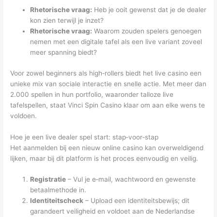
Rhetorische vraag:
Heb je ooit gewenst dat je de dealer
kon zien terwijl je inzet?
Rhetorische vraag:
Waarom zouden spelers genoegen
nemen met een digitale tafel als een live variant zoveel
meer spanning biedt?
Voor zowel beginners als high‑rollers biedt het live casino een
unieke mix van sociale interactie en snelle actie. Met meer dan
2.000 spellen in hun portfolio, waaronder talloze live
tafelspellen, staat Vinci Spin Casino klaar om aan elke wens te
voldoen.
Hoe je een live dealer spel start: stap‑voor‑stap
Het aanmelden bij een nieuw online casino kan overweldigend
lijken, maar bij dit platform is het proces eenvoudig en veilig.
Registratie
– Vul je e‑mail, wachtwoord en gewenste
betaalmethode in.
Identiteitscheck
– Upload een identiteitsbewijs; dit
garandeert veiligheid en voldoet aan de Nederlandse