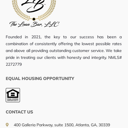
Founded in 2021, the key to our success has been a
combination of consistently offering the lowest possible rates
and above all providing outstanding customer service. We take
pride in treating our clients with honesty and integrity. NMLS#
2272779
EQUAL HOUSING OPPORTUNITY
CONTACT US
400 Galleria Parkway, suite 1500, Atlanta, GA, 30339