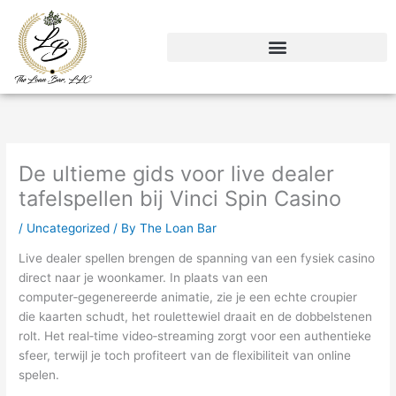
Skip
to
content
De ultieme gids voor live dealer
tafelspellen bij Vinci Spin Casino
/
Uncategorized
/ By
The Loan Bar
Live dealer spellen brengen de spanning van een fysiek casino
direct naar je woonkamer. In plaats van een
computer‑gegenereerde animatie, zie je een echte croupier
die kaarten schudt, het roulettewiel draait en de dobbelstenen
rolt. Het real‑time video‑streaming zorgt voor een authentieke
sfeer, terwijl je toch profiteert van de flexibiliteit van online
spelen.