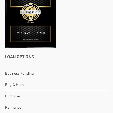
LOAN OPTIONS
Business Funding
Buy A Home
Purchase
Refinance