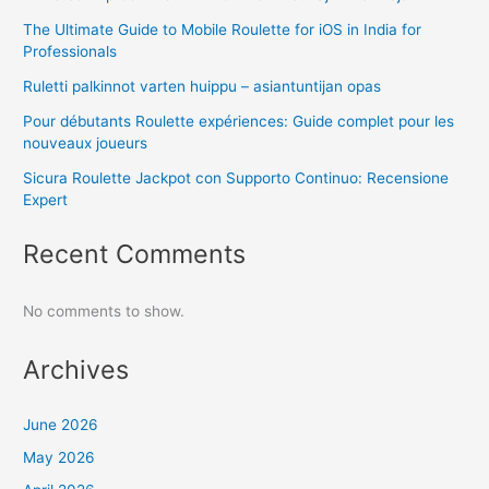
The Ultimate Guide to Mobile Roulette for iOS in India for
Professionals
Ruletti palkinnot varten huippu – asiantuntijan opas
Pour débutants Roulette expériences: Guide complet pour les
nouveaux joueurs
Sicura Roulette Jackpot con Supporto Continuo: Recensione
Expert
Recent Comments
No comments to show.
Archives
June 2026
May 2026