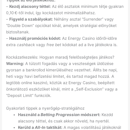
–
Kezdj alacsony téttel:
Az élő asztalok minimum tétje gyakran
0,10 €-től indul, így kockázatot minimalizálhatsz.
–
Figyeld a szabályokat:
Néhány asztal “Surrender” vagy
“Double Down” opciókat kínál, amelyek stratégiai előnyöket
biztosítanak.
–
Használj promóciós kódot:
Az Energy Casino időről‑időre
extra
cashback
vagy
free bet
kódokat ad a live játékokra is.
Kockázatkezelés: Hogyan maradj felelősségteljes játékos?
Warning:
A túlzott fogadás vagy a veszteségek üldözése
gyorsan a bankrollod kimerüléséhez vezethet. Állíts be napi,
heti vagy havi befizetési limitet, és tartsd magad hozzá. A
legtöbb online kaszinó, köztük az Energy Casino, beépített
önkorlátozó eszközöket kínál, mint a „Self‑Exclusion” vagy a
“Deposit Limit” funkciók.
Gyakorlati tippek a nyerőgép‑stratégiához
Használd a
Betting Progression
módszert:
Kezdd
alacsony téttel, és csak akkor növeld, ha nyertél.
Kerüld a
All‑In
taktikát:
A magas volatilitású játékoknál