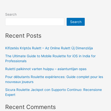
Search
Search
Recent Posts
Kifizetés Kriptós Rulett – Az Online Rulett Új Dimenziója
The Ultimate Guide to Mobile Roulette for iOS in India for
Professionals
Ruletti palkinnot varten huippu – asiantuntijan opas
Pour débutants Roulette expériences: Guide complet pour les
nouveaux joueurs
Sicura Roulette Jackpot con Supporto Continuo: Recensione
Expert
Recent Comments