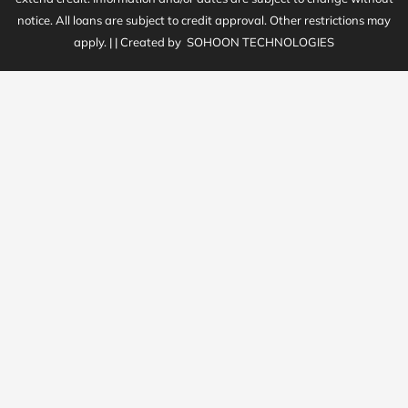
k
a
-
m
notice. All loans are subject to credit approval. Other restrictions may
f
apply. | | Created by
SOHOON TECHNOLOGIES