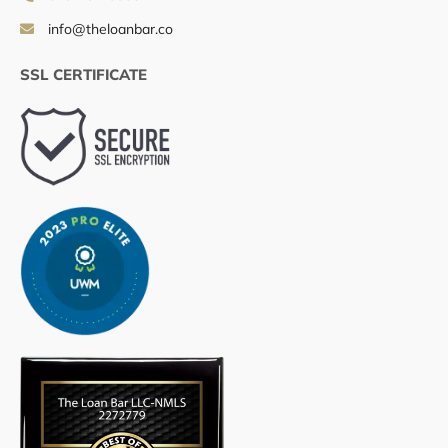
info@theloanbar.co
SSL CERTIFICATE