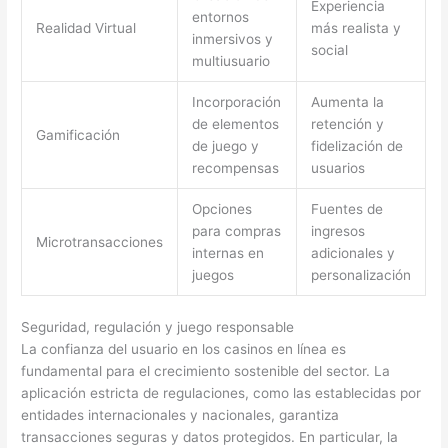
Experiencia
entornos
Realidad Virtual
más realista y
inmersivos y
social
multiusuario
Incorporación
Aumenta la
de elementos
retención y
Gamificación
de juego y
fidelización de
recompensas
usuarios
Opciones
Fuentes de
para compras
ingresos
Microtransacciones
internas en
adicionales y
juegos
personalización
Seguridad, regulación y juego responsable
La confianza del usuario en los casinos en línea es
fundamental para el crecimiento sostenible del sector. La
aplicación estricta de regulaciones, como las establecidas por
entidades internacionales y nacionales, garantiza
transacciones seguras y datos protegidos. En particular, la