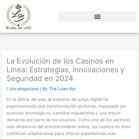
Skip
to
content
La Evolución de los Casinos en
Línea: Estrategias, Innovaciones y
Seguridad en 2024
/
Uncategorized
/ By
The Loan Bar
En la última década, la industria del juego digital ha
experimentado una transformación profunda, impulsada por
avances tecnológicos, cambios regulatorios y una mayor
demanda por parte de los usuarios. Como uno de los sectores
más dinámicos del entretenimiento online, los casinos en línea
continúan adaptándose para ofrecer experiencias más