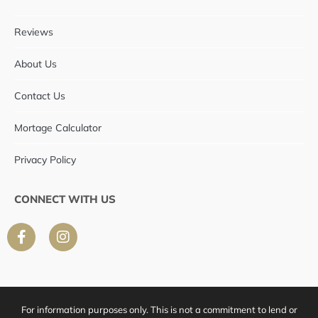
Reviews
About Us
Contact Us
Mortage Calculator
Privacy Policy
CONNECT WITH US
F
I
a
n
c
s
e
t
b
a
o
g
For information purposes only. This is not a commitment to lend or
o
r