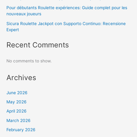
Pour débutants Roulette expériences: Guide complet pour les
nouveaux joueurs
Sicura Roulette Jackpot con Supporto Continuo: Recensione
Expert
Recent Comments
No comments to show.
Archives
June 2026
May 2026
April 2026
March 2026
February 2026