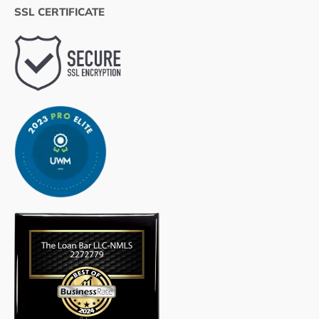
SSL CERTIFICATE