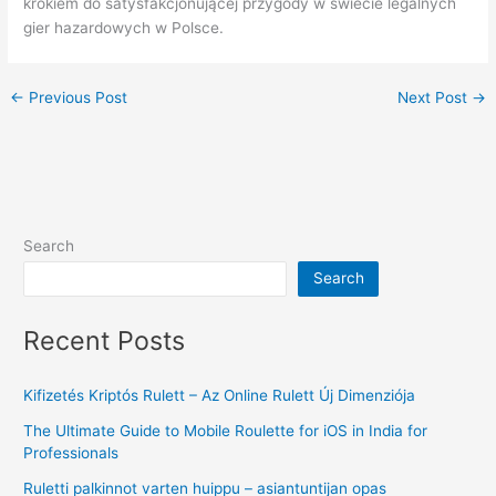
krokiem do satysfakcjonującej przygody w świecie legalnych
gier hazardowych w Polsce.
←
Previous Post
Next Post
→
Search
Search
Recent Posts
Kifizetés Kriptós Rulett – Az Online Rulett Új Dimenziója
The Ultimate Guide to Mobile Roulette for iOS in India for
Professionals
Ruletti palkinnot varten huippu – asiantuntijan opas