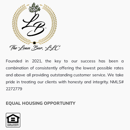
Founded in 2021, the key to our success has been a
combination of consistently offering the lowest possible rates
and above all providing outstanding customer service. We take
pride in treating our clients with honesty and integrity. NMLS#
2272779
EQUAL HOUSING OPPORTUNITY