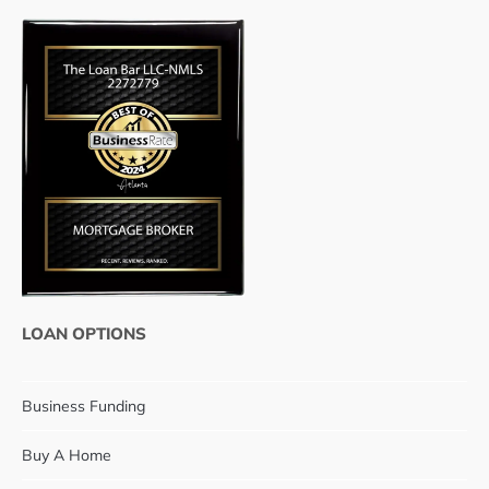
LOAN OPTIONS
Business Funding
Buy A Home