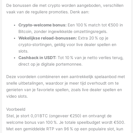
De bonussen die met crypto worden aangeboden, verschillen
vaak van de reguliere promoties. Denk aan:
Crypto‑welcome bonus:
Een 100 % match tot €500 in
Bitcoin, zonder ingewikkelde omzettingsregels.
Wekelijkse reload‑bonussen:
Extra 20 % op je
crypto‑stortingen, geldig voor live dealer spellen en
slots.
Cashback in USDT:
Tot 10 % van je netto verlies terug,
direct op je digitale portemonnee.
Deze voordelen combineren een aantrekkelijk spelaanbod met
snelle uitbetalingen, waardoor je meer tijd overhoudt om te
genieten van je favoriete spellen, zoals live dealer spellen en
video slots.
Voorbeeld
Stel, je stort 0,01 BTC (ongeveer €250) en ontvangt de
welcome bonus van 100 %. Je totale speelbudget wordt €500.
Met een gemiddelde RTP van 96 % op een populaire slot, kun