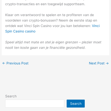
crypto‑transacties en een toegewijd supportteam.
Klaar om verantwoord te spelen en te profiteren van de
voordelen van crypto‑bonussen? Neem de eerste stap en
ontdek wat Vinci Spin Casino voor jou kan betekenen:
Vinci
Spin Casino casino
Speel altijd met mate en stel je eigen grenzen – plezier moet
nooit ten koste gaan van je financiële gezondheid.
←
Previous Post
Next Post
→
Search
Search