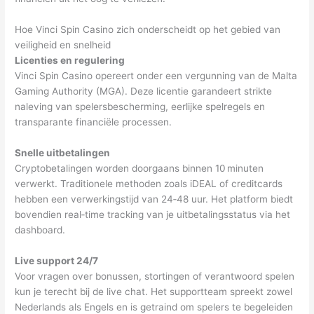
Hoe Vinci Spin Casino zich onderscheidt op het gebied van
veiligheid en snelheid
Licenties en regulering
Vinci Spin Casino opereert onder een vergunning van de Malta
Gaming Authority (MGA). Deze licentie garandeert strikte
naleving van spelersbescherming, eerlijke spelregels en
transparante financiële processen.
Snelle uitbetalingen
Cryptobetalingen worden doorgaans binnen 10 minuten
verwerkt. Traditionele methoden zoals iDEAL of creditcards
hebben een verwerkingstijd van 24‑48 uur. Het platform biedt
bovendien real‑time tracking van je uitbetalingsstatus via het
dashboard.
Live support 24/7
Voor vragen over bonussen, stortingen of verantwoord spelen
kun je terecht bij de live chat. Het supportteam spreekt zowel
Nederlands als Engels en is getraind om spelers te begeleiden