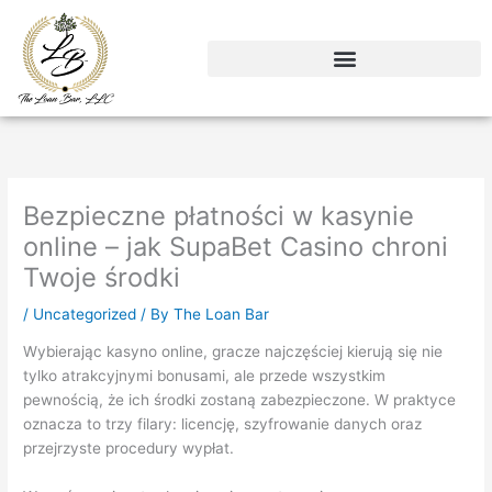
Skip
to
content
Bezpieczne płatności w kasynie
online – jak SupaBet Casino chroni
Twoje środki
/
Uncategorized
/ By
The Loan Bar
Wybierając kasyno online, gracze najczęściej kierują się nie
tylko atrakcyjnymi bonusami, ale przede wszystkim
pewnością, że ich środki zostaną zabezpieczone. W praktyce
oznacza to trzy filary: licencję, szyfrowanie danych oraz
przejrzyste procedury wypłat.