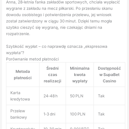
Anna, 28‑letnia fanka zakładów sportowych, chciała wypłacić
wygrane z zakładu na mecz piłkarski. Po przesłaniu skanu
dowodu osobistego i potwierdzenia przelewu, jej wniosek
został zatwierdzony w ciągu 30 minut. Dzięki temu mogła
szybko cieszyć się wygraną, nie czekając dniami na
rozpatrzenie.
Szybkość wypłat – co naprawdę oznacza „ekspresowa
wypłata”?
Porównanie metod płatności
Średni
Minimalna
Dostępność
Metoda
czas
kwota
w SupaBet
płatności
realizacji
wypłaty
Casino
Karta
24‑48 h
50 PLN
Tak
kredytowa
Przelew
1‑3 dni
100 PLN
Tak
bankowy
Kryptowaluty
10‑30 min
0,001 BTC
Tak