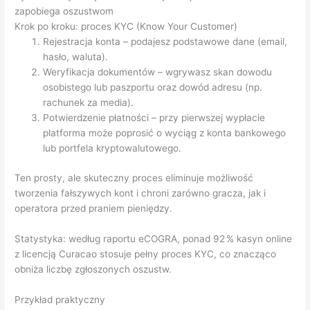
zapobiega oszustwom
Krok po kroku: proces KYC (Know Your Customer)
Rejestracja konta – podajesz podstawowe dane (email,
hasło, waluta).
Weryfikacja dokumentów – wgrywasz skan dowodu
osobistego lub paszportu oraz dowód adresu (np.
rachunek za media).
Potwierdzenie płatności – przy pierwszej wypłacie
platforma może poprosić o wyciąg z konta bankowego
lub portfela kryptowalutowego.
Ten prosty, ale skuteczny proces eliminuje możliwość
tworzenia fałszywych kont i chroni zarówno gracza, jak i
operatora przed praniem pieniędzy.
Statystyka: według raportu eCOGRA, ponad 92 % kasyn online
z licencją Curacao stosuje pełny proces KYC, co znacząco
obniża liczbę zgłoszonych oszustw.
Przykład praktyczny