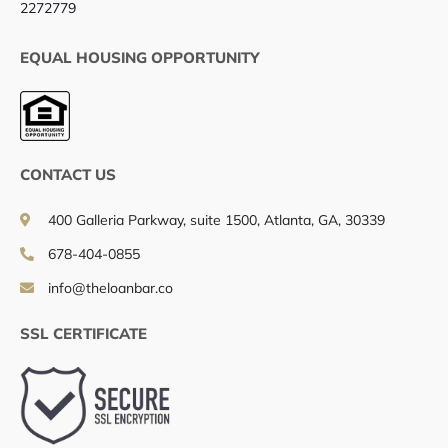
2272779
EQUAL HOUSING OPPORTUNITY
CONTACT US
400 Galleria Parkway, suite 1500, Atlanta, GA, 30339
678-404-0855
info@theloanbar.co
SSL CERTIFICATE