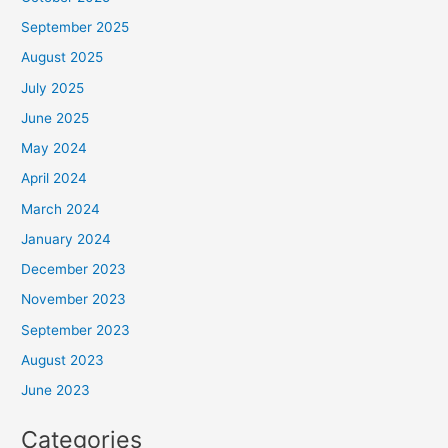
September 2025
August 2025
July 2025
June 2025
May 2024
April 2024
March 2024
January 2024
December 2023
November 2023
September 2023
August 2023
June 2023
Categories