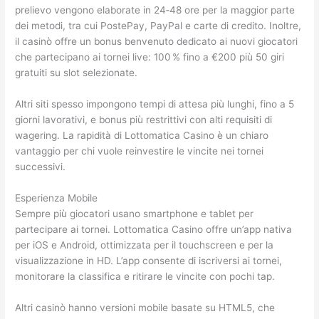
prelievo vengono elaborate in 24‑48 ore per la maggior parte
dei metodi, tra cui PostePay, PayPal e carte di credito. Inoltre,
il casinò offre un bonus benvenuto dedicato ai nuovi giocatori
che partecipano ai tornei live: 100 % fino a €200 più 50 giri
gratuiti su slot selezionate.
Altri siti spesso impongono tempi di attesa più lunghi, fino a 5
giorni lavorativi, e bonus più restrittivi con alti requisiti di
wagering. La rapidità di Lottomatica Casino è un chiaro
vantaggio per chi vuole reinvestire le vincite nei tornei
successivi.
Esperienza Mobile
Sempre più giocatori usano smartphone e tablet per
partecipare ai tornei. Lottomatica Casino offre un’app nativa
per iOS e Android, ottimizzata per il touchscreen e per la
visualizzazione in HD. L’app consente di iscriversi ai tornei,
monitorare la classifica e ritirare le vincite con pochi tap.
Altri casinò hanno versioni mobile basate su HTML5, che