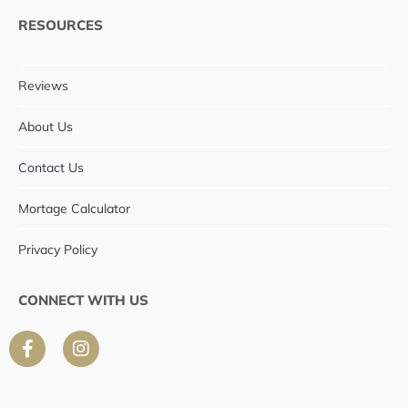
RESOURCES
Reviews
About Us
Contact Us
Mortage Calculator
Privacy Policy
CONNECT WITH US
F
I
a
n
c
s
e
t