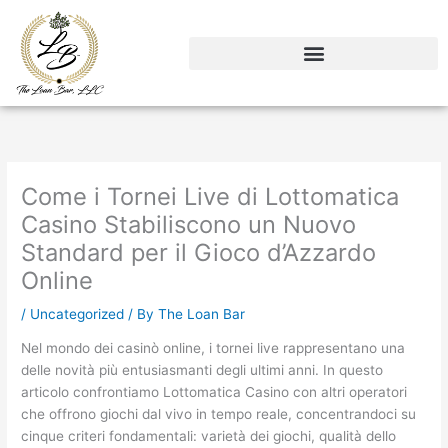
Skip
to
content
Come i Tornei Live di Lottomatica
Casino Stabiliscono un Nuovo
Standard per il Gioco d’Azzardo
Online
/
Uncategorized
/ By
The Loan Bar
Nel mondo dei casinò online, i tornei live rappresentano una
delle novità più entusiasmanti degli ultimi anni. In questo
articolo confrontiamo Lottomatica Casino con altri operatori
che offrono giochi dal vivo in tempo reale, concentrandoci su
cinque criteri fondamentali: varietà dei giochi, qualità dello