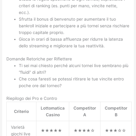
criteri di ranking (es. punti per mano, vincite nette,
ecc.).
Sfrutta il bonus di benvenuto per aumentare il tuo
bankroll iniziale e partecipare a più tornei senza rischiare
troppo capitale proprio.
Gioca in orari di bassa affluenza per ridurre la latenza
dello streaming e migliorare la tua reattività.
Domande Retoriche per Riflettere
Ti sei mai chiesto perché alcuni tornei live sembrano più
“fluidi” di altri?
Che cosa faresti se potessi ritirare le tue vincite entro
poche ore dal torneo?
Riepilogo dei Pro e Contro
Lottomatica
Competitor
Competitor
Criterio
Casino
A
B
Varietà
★★★★★
★★★★☆
★★★☆☆
giochi live