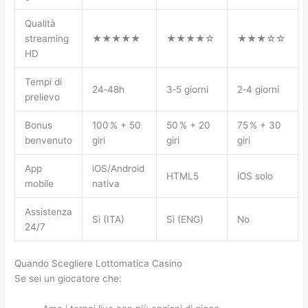
Qualità
streaming
★★★★★
★★★★☆
★★★☆☆
HD
Tempi di
24‑48h
3‑5 giorni
2‑4 giorni
prelievo
Bonus
100 % + 50
50 % + 20
75 % + 30
benvenuto
giri
giri
giri
App
iOS/Android
HTML5
iOS solo
mobile
nativa
Assistenza
Sì (ITA)
Sì (ENG)
No
24/7
Quando Scegliere Lottomatica Casino
Se sei un giocatore che: