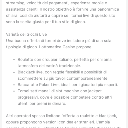
streaming, velocità dei pagamenti, esperienza mobile e
assistenza clienti. Il nostro obiettivo è fornire una panoramica
chiara, così da aiutarti a capire se i tornei live di questo sito
sono la scelta giusta per il tuo stile di gioco.
Varietà dei Giochi Live
Una buona offerta di tornei deve includere più di una sola
tipologia di gioco. Lottomatica Casino propone:
Roulette con croupier italiano, perfetta per chi ama
l’atmosfera del casinò tradizionale.
Blackjack live, con regole flessibili e possibilità di
scommettere su più tavoli contemporaneamente.
Baccarat e Poker Live, ideali per i giocatori più esperti.
Tornei settimanali di slot machine con jackpot
progressivi, dove è possibile competere contro altri
utenti per premi in denaro.
Altri operatori spesso limitano l’offerta a roulette e blackjack,
oppure propongono versioni con dealer stranieri. L’ampia