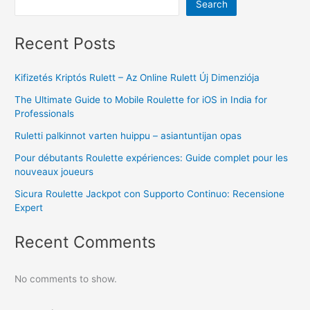
Search
Recent Posts
Kifizetés Kriptós Rulett – Az Online Rulett Új Dimenziója
The Ultimate Guide to Mobile Roulette for iOS in India for
Professionals
Ruletti palkinnot varten huippu – asiantuntijan opas
Pour débutants Roulette expériences: Guide complet pour les
nouveaux joueurs
Sicura Roulette Jackpot con Supporto Continuo: Recensione
Expert
Recent Comments
No comments to show.