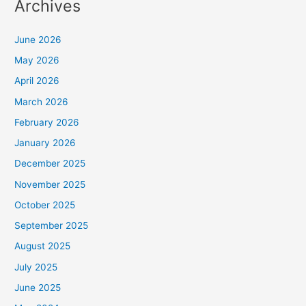
Archives
June 2026
May 2026
April 2026
March 2026
February 2026
January 2026
December 2025
November 2025
October 2025
September 2025
August 2025
July 2025
June 2025