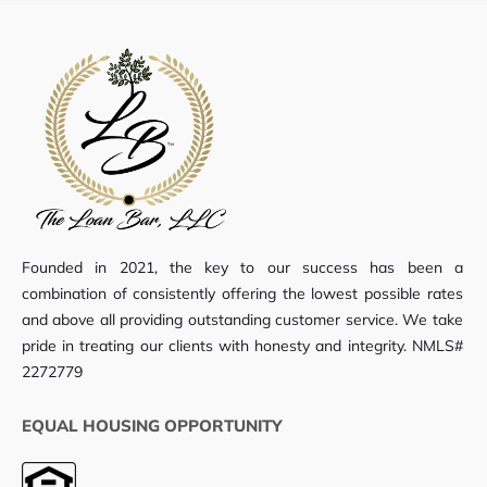
Founded in 2021, the key to our success has been a
combination of consistently offering the lowest possible rates
and above all providing outstanding customer service. We take
pride in treating our clients with honesty and integrity. NMLS#
2272779
EQUAL HOUSING OPPORTUNITY