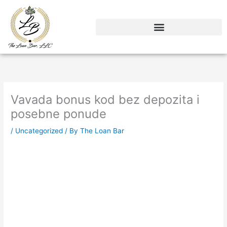
Skip
to
content
Vavada bonus kod bez depozita i
posebne ponude
/
Uncategorized
/ By
The Loan Bar