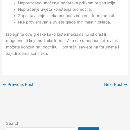
Nepouzdano unošenje podataka prilikom registracije.
Nepraćenje uvjeta korištenja promocija.
Zapostavljanje isteka ponuda zbog neinformiranosti.
Nije provjeravanje uvjeta glede minimalnih oklada.
Izbjegnite ove greške kako biste maksimalno iskoristili
mogućnosti koje nudi platforma. Ako ste u nedoumici, uvijek
možete konzultirati podršku ili potražiti savjete na forumima i
zajednicama korisnika.
←
Previous Post
Next Post
→
Search