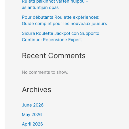
Ruletti palkinnot varten huippu –
asiantuntijan opas
Pour débutants Roulette expériences:
Guide complet pour les nouveaux joueurs
Sicura Roulette Jackpot con Supporto
Continuo: Recensione Expert
Recent Comments
No comments to show.
Archives
June 2026
May 2026
April 2026