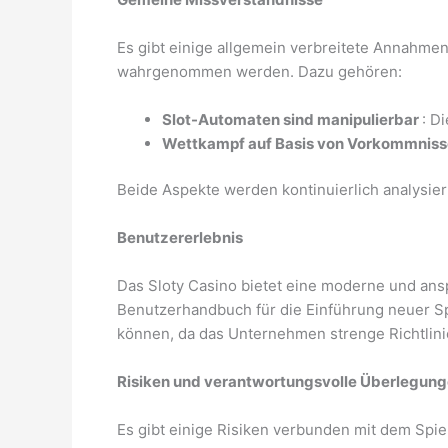
Es gibt einige allgemein verbreitete Annahmen
wahrgenommen werden. Dazu gehören:
Slot-Automaten sind manipulierbar
: Di
Wettkampf auf Basis von Vorkommnisse
Beide Aspekte werden kontinuierlich analysiert
Benutzererlebnis
Das Sloty Casino bietet eine moderne und an
Benutzerhandbuch für die Einführung neuer Spi
können, da das Unternehmen strenge Richtlini
Risiken und verantwortungsvolle Überlegun
Es gibt einige Risiken verbunden mit dem Spie