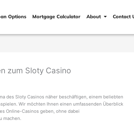
oan Options
Mortgage Calculator
About
Contact 
en zum Sloty Casino
ma des Sloty Casinos näher beschäftigen, einem beliebten
hspielen. Wir möchten Ihnen einen umfassenden Überblick
ses Online-Casinos geben, ohne dabei
u machen.