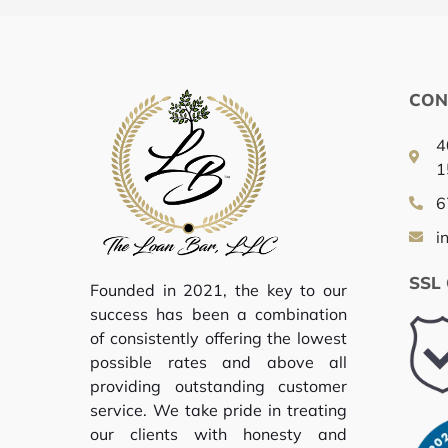
CON
4
1
6
i
SSL 
Founded in 2021, the key to our
success has been a combination
of consistently offering the lowest
possible rates and above all
providing outstanding customer
service. We take pride in treating
our clients with honesty and