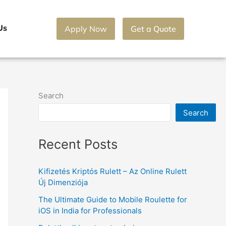
Us
Apply Now
Get a Quote
Search
Search
Recent Posts
Kifizetés Kriptós Rulett – Az Online Rulett
Új Dimenziója
The Ultimate Guide to Mobile Roulette for
iOS in India for Professionals