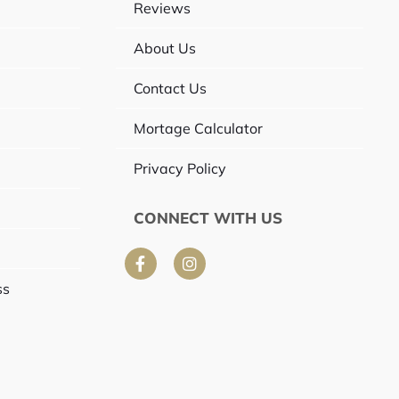
Reviews
About Us
Contact Us
Mortage Calculator
Privacy Policy
CONNECT WITH US
F
I
a
n
c
s
ss
e
t
b
a
o
g
o
r
k
a
-
m
f