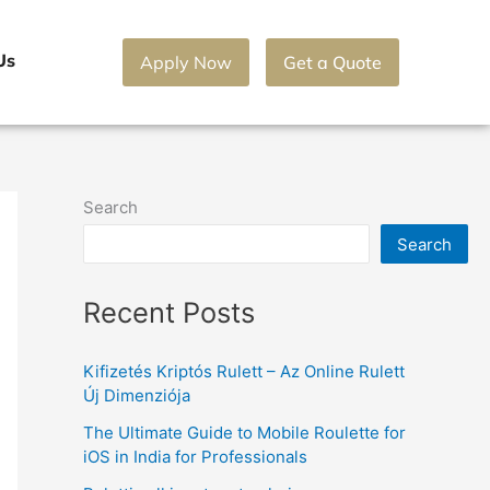
Us
Apply Now
Get a Quote
Search
Search
Recent Posts
Kifizetés Kriptós Rulett – Az Online Rulett
Új Dimenziója
The Ultimate Guide to Mobile Roulette for
iOS in India for Professionals