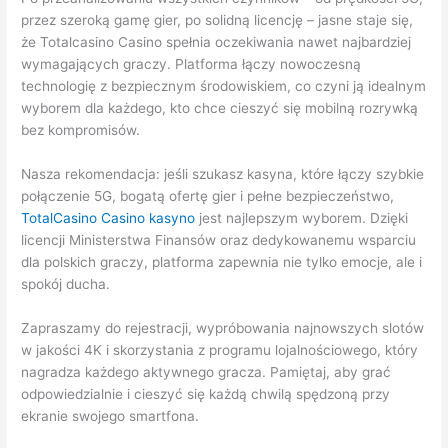
przez szeroką gamę gier, po solidną licencję – jasne staje się,
że Totalcasino Casino spełnia oczekiwania nawet najbardziej
wymagających graczy. Platforma łączy nowoczesną
technologię z bezpiecznym środowiskiem, co czyni ją idealnym
wyborem dla każdego, kto chce cieszyć się mobilną rozrywką
bez kompromisów.
Nasza rekomendacja: jeśli szukasz kasyna, które łączy szybkie
połączenie 5G, bogatą ofertę gier i pełne bezpieczeństwo,
TotalCasino Casino kasyno
jest najlepszym wyborem. Dzięki
licencji Ministerstwa Finansów oraz dedykowanemu wsparciu
dla polskich graczy, platforma zapewnia nie tylko emocje, ale i
spokój ducha.
Zapraszamy do rejestracji, wypróbowania najnowszych slotów
w jakości 4K i skorzystania z programu lojalnościowego, który
nagradza każdego aktywnego gracza. Pamiętaj, aby grać
odpowiedzialnie i cieszyć się każdą chwilą spędzoną przy
ekranie swojego smartfona.