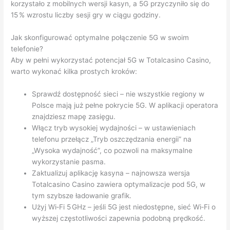
korzystało z mobilnych wersji kasyn, a 5G przyczyniło się do
15 % wzrostu liczby sesji gry w ciągu godziny.
Jak skonfigurować optymalne połączenie 5G w swoim
telefonie?
Aby w pełni wykorzystać potencjał 5G w Totalcasino Casino,
warto wykonać kilka prostych kroków:
Sprawdź dostępność sieci – nie wszystkie regiony w
Polsce mają już pełne pokrycie 5G. W aplikacji operatora
znajdziesz mapę zasięgu.
Włącz tryb wysokiej wydajności – w ustawieniach
telefonu przełącz „Tryb oszczędzania energii” na
„Wysoka wydajność”, co pozwoli na maksymalne
wykorzystanie pasma.
Zaktualizuj aplikację kasyna – najnowsza wersja
Totalcasino Casino zawiera optymalizacje pod 5G, w
tym szybsze ładowanie grafik.
Użyj Wi‑Fi 5 GHz – jeśli 5G jest niedostępne, sieć Wi‑Fi o
wyższej częstotliwości zapewnia podobną prędkość.