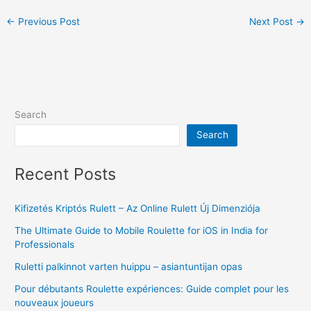
←
Previous Post
Next Post
→
Search
Search
Recent Posts
Kifizetés Kriptós Rulett – Az Online Rulett Új Dimenziója
The Ultimate Guide to Mobile Roulette for iOS in India for
Professionals
Ruletti palkinnot varten huippu – asiantuntijan opas
Pour débutants Roulette expériences: Guide complet pour les
nouveaux joueurs