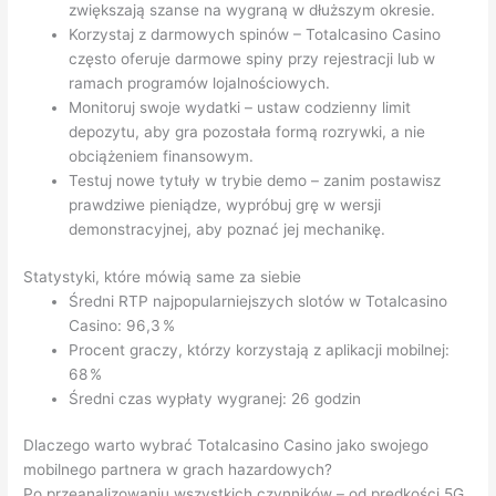
zwiększają szanse na wygraną w dłuższym okresie.
Korzystaj z darmowych spinów – Totalcasino Casino
często oferuje darmowe spiny przy rejestracji lub w
ramach programów lojalnościowych.
Monitoruj swoje wydatki – ustaw codzienny limit
depozytu, aby gra pozostała formą rozrywki, a nie
obciążeniem finansowym.
Testuj nowe tytuły w trybie demo – zanim postawisz
prawdziwe pieniądze, wypróbuj grę w wersji
demonstracyjnej, aby poznać jej mechanikę.
Statystyki, które mówią same za siebie
Średni RTP najpopularniejszych slotów w Totalcasino
Casino: 96,3 %
Procent graczy, którzy korzystają z aplikacji mobilnej:
68 %
Średni czas wypłaty wygranej: 26 godzin
Dlaczego warto wybrać Totalcasino Casino jako swojego
mobilnego partnera w grach hazardowych?
Po przeanalizowaniu wszystkich czynników – od prędkości 5G,