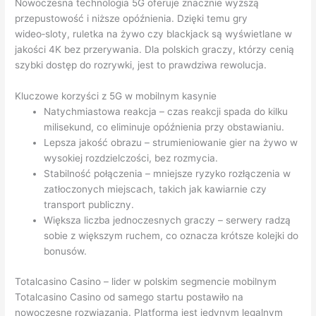
Nowoczesna technologia 5G oferuje znacznie wyższą
przepustowość i niższe opóźnienia. Dzięki temu gry
wideo‑sloty, ruletka na żywo czy blackjack są wyświetlane w
jakości 4K bez przerywania. Dla polskich graczy, którzy cenią
szybki dostęp do rozrywki, jest to prawdziwa rewolucja.
Kluczowe korzyści z 5G w mobilnym kasynie
Natychmiastowa reakcja – czas reakcji spada do kilku
milisekund, co eliminuje opóźnienia przy obstawianiu.
Lepsza jakość obrazu – strumieniowanie gier na żywo w
wysokiej rozdzielczości, bez rozmycia.
Stabilność połączenia – mniejsze ryzyko rozłączenia w
zatłoczonych miejscach, takich jak kawiarnie czy
transport publiczny.
Większa liczba jednoczesnych graczy – serwery radzą
sobie z większym ruchem, co oznacza krótsze kolejki do
bonusów.
Totalcasino Casino – lider w polskim segmencie mobilnym
Totalcasino Casino od samego startu postawiło na
nowoczesne rozwiązania. Platforma jest jedynym legalnym