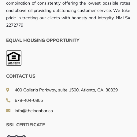
combination of consistently offering the lowest possible rates
and above all providing outstanding customer service. We take
pride in treating our clients with honesty and integrity. NMLS#
2272779
EQUAL HOUSING OPPORTUNITY
CONTACT US
400 Galleria Parkway, suite 1500, Atlanta, GA, 30339
678-404-0855
info@theloanbar.co
SSL CERTIFICATE