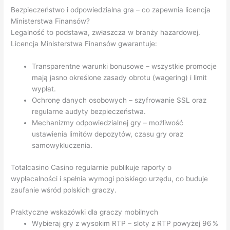
Bezpieczeństwo i odpowiedzialna gra – co zapewnia licencja
Ministerstwa Finansów?
Legalność to podstawa, zwłaszcza w branży hazardowej.
Licencja Ministerstwa Finansów gwarantuje:
Transparentne warunki bonusowe – wszystkie promocje
mają jasno określone zasady obrotu (wagering) i limit
wypłat.
Ochronę danych osobowych – szyfrowanie SSL oraz
regularne audyty bezpieczeństwa.
Mechanizmy odpowiedzialnej gry – możliwość
ustawienia limitów depozytów, czasu gry oraz
samowykluczenia.
Totalcasino Casino regularnie publikuje raporty o
wypłacalności i spełnia wymogi polskiego urzędu, co buduje
zaufanie wśród polskich graczy.
Praktyczne wskazówki dla graczy mobilnych
Wybieraj gry z wysokim RTP – sloty z RTP powyżej 96 %