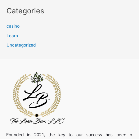
Categories
casino
Learn
Uncategorized
Founded in 2021, the key to our success has been a