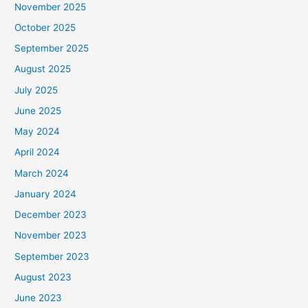
November 2025
October 2025
September 2025
August 2025
July 2025
June 2025
May 2024
April 2024
March 2024
January 2024
December 2023
November 2023
September 2023
August 2023
June 2023