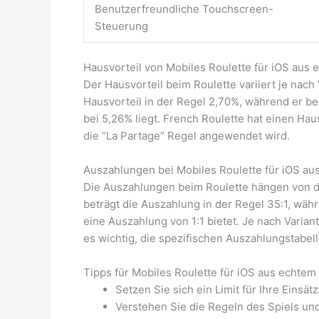
Benutzerfreundliche Touchscreen-
Steuerung
Hausvorteil von Mobiles Roulette für iOS aus
Der Hausvorteil beim Roulette variiert je nach
Hausvorteil in der Regel 2,70%, während er be
bei 5,26% liegt. French Roulette hat einen Ha
die “La Partage” Regel angewendet wird.
Auszahlungen bei Mobiles Roulette für iOS au
Die Auszahlungen beim Roulette hängen von der
beträgt die Auszahlung in der Regel 35:1, wä
eine Auszahlung von 1:1 bietet. Je nach Varian
es wichtig, die spezifischen Auszahlungstabel
Tipps für Mobiles Roulette für iOS aus echtem
Setzen Sie sich ein Limit für Ihre Eins
Verstehen Sie die Regeln des Spiels un