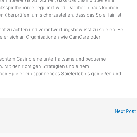
ten Spieler darauf achten, dass das Casino über eine
cksspielbehörde reguliert wird. Darüber hinaus können
n überprüfen, um sicherzustellen, dass das Spiel fair ist.
ucht zu achten und verantwortungsbewusst zu spielen. Bei
eler sich an Organisationen wie GamCare oder
s echtem Casino eine unterhaltsame und bequeme
n. Mit den richtigen Strategien und einem
en Spieler ein spannendes Spielerlebnis genießen und
Next Post