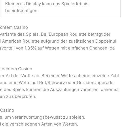
Kleineres Display kann das Spielerlebnis
beeinträchtigen
 echtem Casino
 Variante des Spiels. Bei European Roulette beträgt der
i American Roulette aufgrund der zusätzlichen Doppelnull
usvorteil von 1,35% auf Wetten mit einfachen Chancen, da
s echtem Casino
 Art der Wette ab. Bei einer Wette auf eine einzelne Zahl
hrend eine Wette auf Rot/Schwarz oder Gerade/Ungerade
te des Spiels können die Auszahlungen variieren, daher ist
len zu überprüfen.
 Casino
ätze, um verantwortungsbewusst zu spielen.
d die verschiedenen Arten von Wetten.