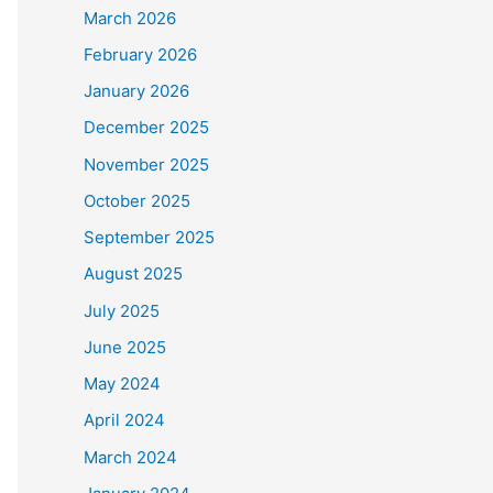
March 2026
February 2026
January 2026
December 2025
November 2025
October 2025
September 2025
August 2025
July 2025
June 2025
May 2024
April 2024
March 2024