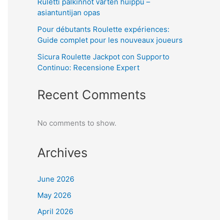
Ruletti palkinnot varten huippu –
asiantuntijan opas
Pour débutants Roulette expériences:
Guide complet pour les nouveaux joueurs
Sicura Roulette Jackpot con Supporto
Continuo: Recensione Expert
Recent Comments
No comments to show.
Archives
June 2026
May 2026
April 2026