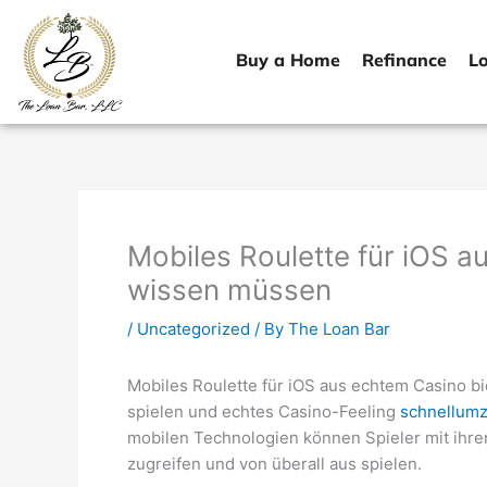
Skip
to
Buy a Home
Refinance
L
content
Mobiles Roulette für iOS a
wissen müssen
/
Uncategorized
/ By
The Loan Bar
Mobiles Roulette für iOS aus echtem Casino b
spielen und echtes Casino-Feeling
schnellumz
mobilen Technologien können Spieler mit ihren
zugreifen und
von überall aus spielen.