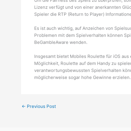
Um die Fairness des Spiels zu überprüfen, soll
Lizenz verfügt und von einer anerkannten Glü
Spieler die RTP (Return to Player) Informatione
Es ist auch wichtig, auf Anzeichen von Spiels
Problemen mit dem Spielverhalten können Spi
BeGambleAware wenden.
Insgesamt bietet Mobiles Roulette für iOS au
Möglichkeit, Roulette auf dem Handy zu spiele
verantwortungsbewussten Spielverhalten könn
möglicherweise sogar hohe Gewinne erzielen.
←
Previous Post