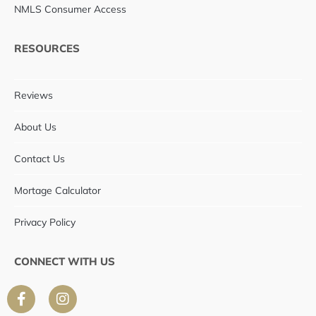
NMLS Consumer Access
RESOURCES
Reviews
About Us
Contact Us
Mortage Calculator
Privacy Policy
CONNECT WITH US
F
I
a
n