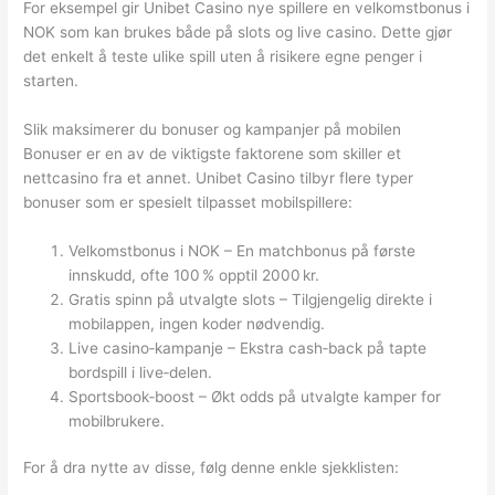
For eksempel gir Unibet Casino nye spillere en velkomstbonus i
NOK som kan brukes både på slots og live casino. Dette gjør
det enkelt å teste ulike spill uten å risikere egne penger i
starten.
Slik maksimerer du bonuser og kampanjer på mobilen
Bonuser er en av de viktigste faktorene som skiller et
nettcasino fra et annet. Unibet Casino tilbyr flere typer
bonuser som er spesielt tilpasset mobilspillere:
Velkomstbonus i NOK – En matchbonus på første
innskudd, ofte 100 % opptil 2000 kr.
Gratis spinn på utvalgte slots – Tilgjengelig direkte i
mobilappen, ingen koder nødvendig.
Live casino‑kampanje – Ekstra cash‑back på tapte
bordspill i live‑delen.
Sportsbook‑boost – Økt odds på utvalgte kamper for
mobilbrukere.
For å dra nytte av disse, følg denne enkle sjekklisten: