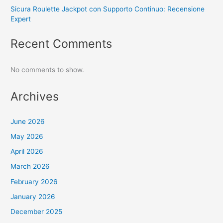
Sicura Roulette Jackpot con Supporto Continuo: Recensione
Expert
Recent Comments
No comments to show.
Archives
June 2026
May 2026
April 2026
March 2026
February 2026
January 2026
December 2025