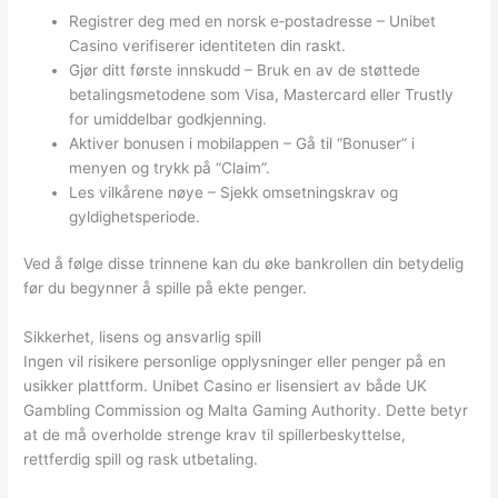
Registrer deg med en norsk e‑postadresse – Unibet
Casino verifiserer identiteten din raskt.
Gjør ditt første innskudd – Bruk en av de støttede
betalingsmetodene som Visa, Mastercard eller Trustly
for umiddelbar godkjenning.
Aktiver bonusen i mobilappen – Gå til “Bonuser” i
menyen og trykk på “Claim”.
Les vilkårene nøye – Sjekk omsetningskrav og
gyldighetsperiode.
Ved å følge disse trinnene kan du øke bankrollen din betydelig
før du begynner å spille på ekte penger.
Sikkerhet, lisens og ansvarlig spill
Ingen vil risikere personlige opplysninger eller penger på en
usikker plattform. Unibet Casino er lisensiert av både UK
Gambling Commission og Malta Gaming Authority. Dette betyr
at de må overholde strenge krav til spillerbeskyttelse,
rettferdig spill og rask utbetaling.