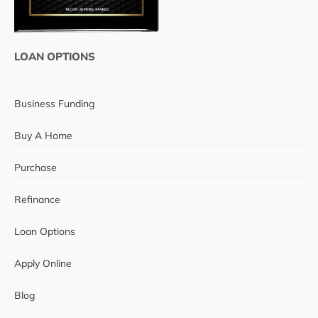
LOAN OPTIONS
Business Funding
Buy A Home
Purchase
Refinance
Loan Options
Apply Online
Blog