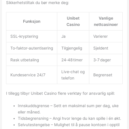
Sikkerhetstiltak du bør merke deg:
Unibet
Vanlige
Funksjon
Casino
nettcasinoer
SSL‑kryptering
Ja
Varierer
To‑faktor‑autentisering
Tilgjengelig
Sjeldent
Rask utbetaling
24‑48 timer
3‑7 dager
Live‑chat og
Kundeservice 24/7
Begrenset
telefon
I tillegg tilbyr Unibet Casino flere verktøy for ansvarlig spill:
Innskuddsgrense – Sett en maksimal sum per dag, uke
eller måned.
Tidsbegrensning – Angi hvor lenge du kan spille i én økt.
Selvutestengelse – Mulighet til å pause kontoen i opptil