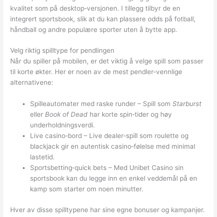
kvalitet som på desktop‑versjonen. I tillegg tilbyr de en
integrert sportsbook, slik at du kan plassere odds på fotball,
håndball og andre populære sporter uten å bytte app.
Velg riktig spilltype for pendlingen
Når du spiller på mobilen, er det viktig å velge spill som passer
til korte økter. Her er noen av de mest pendler‑vennlige
alternativene:
Spilleautomater med raske runder – Spill som
Starburst
eller
Book of Dead
har korte spin‑tider og høy
underholdningsverdi.
Live casino‑bord – Live dealer‑spill som roulette og
blackjack gir en autentisk casino‑følelse med minimal
lastetid.
Sportsbetting‑quick bets – Med Unibet Casino sin
sportsbook kan du legge inn en enkel veddemål på en
kamp som starter om noen minutter.
Hver av disse spilltypene har sine egne bonuser og kampanjer.