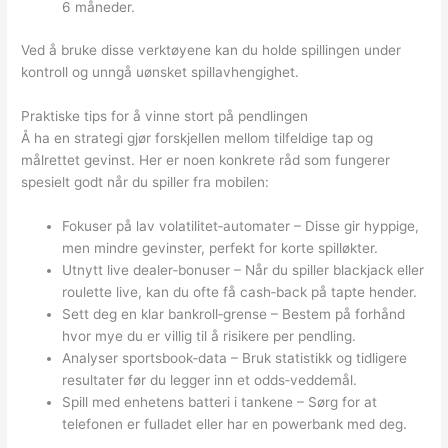
6 måneder.
Ved å bruke disse verktøyene kan du holde spillingen under
kontroll og unngå uønsket spillavhengighet.
Praktiske tips for å vinne stort på pendlingen
Å ha en strategi gjør forskjellen mellom tilfeldige tap og
målrettet gevinst. Her er noen konkrete råd som fungerer
spesielt godt når du spiller fra mobilen:
Fokuser på lav volatilitet‑automater – Disse gir hyppige,
men mindre gevinster, perfekt for korte spilløkter.
Utnytt live dealer‑bonuser – Når du spiller blackjack eller
roulette live, kan du ofte få cash‑back på tapte hender.
Sett deg en klar bankroll‑grense – Bestem på forhånd
hvor mye du er villig til å risikere per pendling.
Analyser sportsbook‑data – Bruk statistikk og tidligere
resultater før du legger inn et odds‑veddemål.
Spill med enhetens batteri i tankene – Sørg for at
telefonen er fulladet eller har en powerbank med deg.