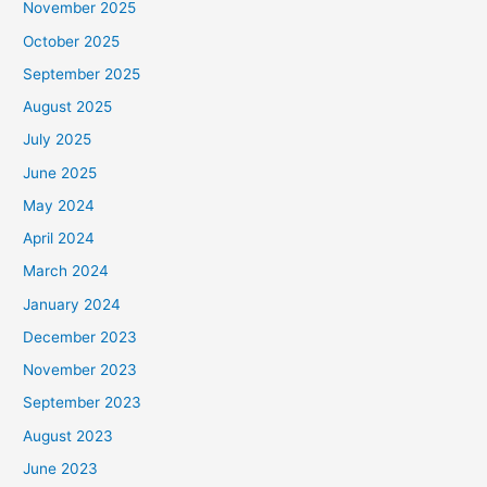
November 2025
October 2025
September 2025
August 2025
July 2025
June 2025
May 2024
April 2024
March 2024
January 2024
December 2023
November 2023
September 2023
August 2023
June 2023