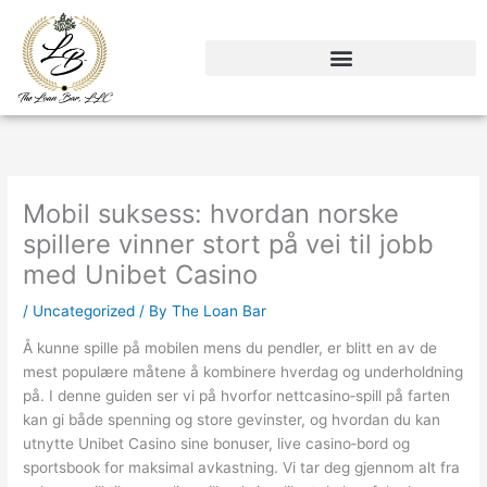
Skip
to
content
Mobil suksess: hvordan norske
spillere vinner stort på vei til jobb
med Unibet Casino
/
Uncategorized
/ By
The Loan Bar
Å kunne spille på mobilen mens du pendler, er blitt en av de
mest populære måtene å kombinere hverdag og underholdning
på. I denne guiden ser vi på hvorfor nettcasino‑spill på farten
kan gi både spenning og store gevinster, og hvordan du kan
utnytte Unibet Casino sine bonuser, live casino‑bord og
sportsbook for maksimal avkastning. Vi tar deg gjennom alt fra