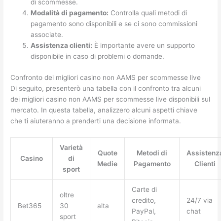
di scommesse.
Modalità di pagamento:
Controlla quali metodi di
pagamento sono disponibili e se ci sono commissioni
associate.
Assistenza clienti:
È importante avere un supporto
disponibile in caso di problemi o domande.
Confronto dei migliori casino non AAMS per scommesse live
Di seguito, presenterò una tabella con il confronto tra alcuni
dei migliori casino non AAMS per scommesse live disponibili sul
mercato. In questa tabella, analizzero alcuni aspetti chiave
che ti aiuteranno a prenderti una decisione informata.
Varietà
Quote
Metodi di
Assistenz
Casino
di
Medie
Pagamento
Clienti
sport
Carte di
oltre
credito,
24/7 via
Bet365
30
alta
PayPal,
chat
sport