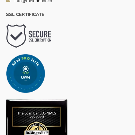
info@theloanbar.co
SSL CERTIFICATE