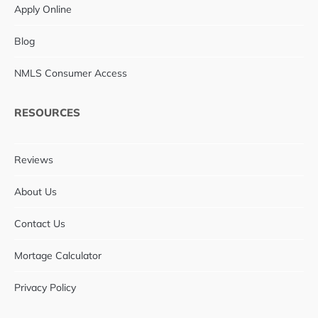
Apply Online
Blog
NMLS Consumer Access
RESOURCES
Reviews
About Us
Contact Us
Mortage Calculator
Privacy Policy