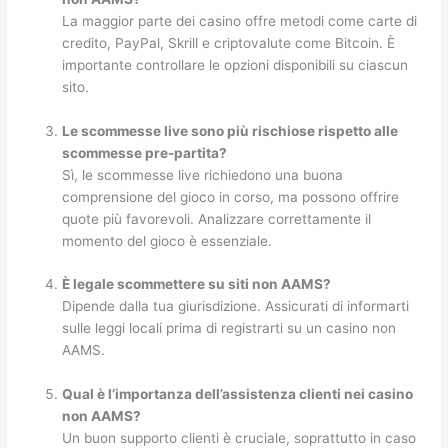
La maggior parte dei casino offre metodi come carte di
credito, PayPal, Skrill e criptovalute come Bitcoin. È
importante controllare le opzioni disponibili su ciascun
sito.
Le scommesse live sono più rischiose rispetto alle
scommesse pre-partita?
Sì, le scommesse live richiedono una buona
comprensione del gioco in corso, ma possono offrire
quote più favorevoli. Analizzare correttamente il
momento del gioco è essenziale.
È legale scommettere su siti non AAMS?
Dipende dalla tua giurisdizione. Assicurati di informarti
sulle leggi locali prima di registrarti su un casino non
AAMS.
Qual è l’importanza dell’assistenza clienti nei casino
non AAMS?
Un buon supporto clienti è cruciale, soprattutto in caso