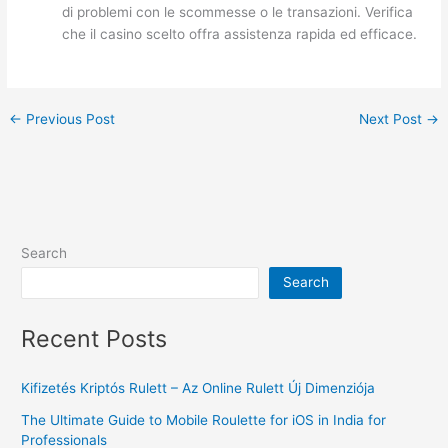
di problemi con le scommesse o le transazioni. Verifica
che il casino scelto offra assistenza rapida ed efficace.
←
Previous Post
Next Post
→
Search
Search
Recent Posts
Kifizetés Kriptós Rulett – Az Online Rulett Új Dimenziója
The Ultimate Guide to Mobile Roulette for iOS in India for
Professionals