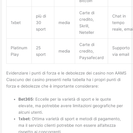
Bitcoin
Carte di
più di
Chat in
credito,
1xbet
30
media
tempo
Skrill,
sport
reale, emai
Neteller
Carte di
Platinum
25
Supporto
media
credito,
Play
sport
via email
Paysafecard
Evidenziare i punti di forza e le debolezze dei casino non AAMS
Ciascuno dei casino presenti nella tabella ha i propri punti di
forza e debolezze che è importante considerare:
Bet365:
Eccelle per la varietà di sport e le quote
elevate, ma potrebbe avere limitazioni geografiche per
alcuni utenti.
1xbet:
Ottima varietà di sport e metodi di pagamento,
ma il servizio clienti potrebbe non essere all’altezza
rispetto ai concorrenti.