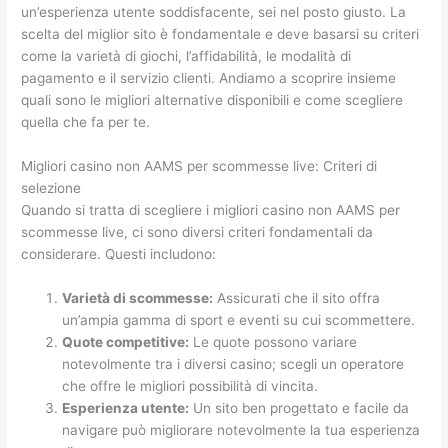
un’esperienza utente soddisfacente, sei nel posto giusto. La
scelta del miglior sito è fondamentale e deve basarsi su criteri
come la varietà di giochi, l’affidabilità, le modalità di
pagamento e il servizio clienti. Andiamo a scoprire insieme
quali sono le migliori alternative disponibili e come scegliere
quella che fa per te.
Migliori casino non AAMS per scommesse live: Criteri di
selezione
Quando si tratta di scegliere i migliori casino non AAMS per
scommesse live, ci sono diversi criteri fondamentali da
considerare. Questi includono:
Varietà di scommesse:
Assicurati che il sito offra
un’ampia gamma di sport e eventi su cui scommettere.
Quote competitive:
Le quote possono variare
notevolmente tra i diversi casino; scegli un operatore
che offre le migliori possibilità di vincita.
Esperienza utente:
Un sito ben progettato e facile da
navigare può migliorare notevolmente la tua esperienza