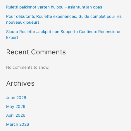
Ruletti palkinnot varten huippu – asiantuntijan opas
Pour débutants Roulette expériences: Guide complet pour les
nouveaux joueurs
Sicura Roulette Jackpot con Supporto Continuo: Recensione
Expert
Recent Comments
No comments to show.
Archives
June 2026
May 2026
April 2026
March 2026