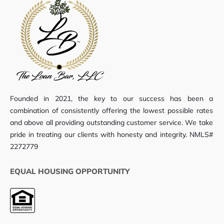
Founded in 2021, the key to our success has been a
combination of consistently offering the lowest possible rates
and above all providing outstanding customer service. We take
pride in treating our clients with honesty and integrity. NMLS#
2272779
EQUAL HOUSING OPPORTUNITY