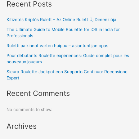
Recent Posts
Kifizetés Kriptós Rulett – Az Online Rulett Új Dimenziója
The Ultimate Guide to Mobile Roulette for iOS in India for
Professionals
Ruletti palkinnot varten huippu – asiantuntijan opas
Pour débutants Roulette expériences: Guide complet pour les
nouveaux joueurs
Sicura Roulette Jackpot con Supporto Continuo: Recensione
Expert
Recent Comments
No comments to show.
Archives