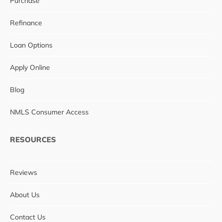
Purchase
Refinance
Loan Options
Apply Online
Blog
NMLS Consumer Access
RESOURCES
Reviews
About Us
Contact Us