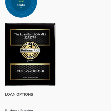
LOAN OPTIONS
Business Funding