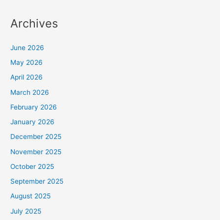
Archives
June 2026
May 2026
April 2026
March 2026
February 2026
January 2026
December 2025
November 2025
October 2025
September 2025
August 2025
July 2025