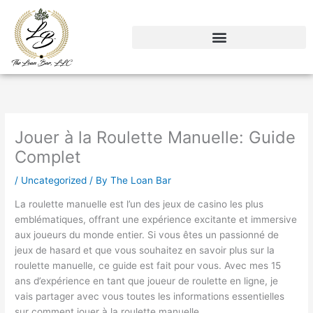
Skip
to
content
Jouer à la Roulette Manuelle: Guide
Complet
/
Uncategorized
/ By
The Loan Bar
La roulette manuelle est l’un des jeux de casino les plus
emblématiques, offrant une expérience excitante et immersive
aux joueurs du monde entier. Si vous êtes un passionné de
jeux de hasard et que vous souhaitez en savoir plus sur la
roulette manuelle, ce guide est fait pour vous. Avec mes 15
ans d’expérience en tant que joueur de roulette en ligne,
je
vais partager avec vous toutes les informations essentielles
sur comment jouer à la roulette manuelle.