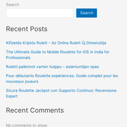
Search
Search
Recent Posts
Kifizetés Kriptós Rulett – Az Online Rulett Új Dimenziója
The Ultimate Guide to Mobile Roulette for iOS in India for
Professionals
Ruletti palkinnot varten huippu – asiantuntijan opas
Pour débutants Roulette expériences: Guide complet pour les
nouveaux joueurs
Sicura Roulette Jackpot con Supporto Continuo: Recensione
Expert
Recent Comments
No comments to show.