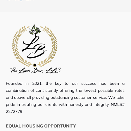
Founded in 2021, the key to our success has been a
combination of consistently offering the lowest possible rates
and above all providing outstanding customer service. We take
pride in treating our clients with honesty and integrity. NMLS#
2272779
EQUAL HOUSING OPPORTUNITY