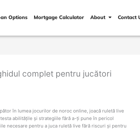
oan Options
Mortgage Calculator
About
Contact 
 ghidul complet pentru jucători
ător în lumea jocurilor de noroc online, joacă ruletă live
esta abilitățile și strategiile fără a-ți pune în pericol
iile necesare pentru a juca ruletă live fără riscuri și pentru