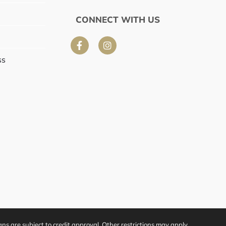
CONNECT WITH US
F
I
a
n
c
s
ss
e
t
b
a
o
g
o
r
k
a
-
m
f
ans are subject to credit approval. Other restrictions may apply.