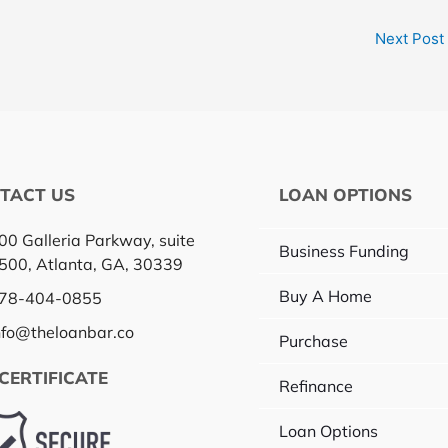
Next Post
TACT US
LOAN OPTIONS
00 Galleria Parkway, suite
Business Funding
500, Atlanta, GA, 30339
Buy A Home
78-404-0855
nfo@theloanbar.co
Purchase
CERTIFICATE
Refinance
Loan Options