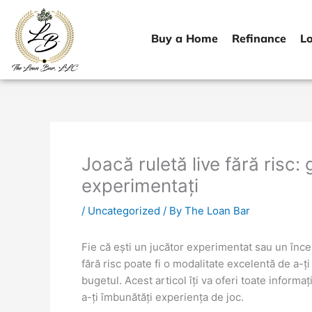
Skip
to
Buy a Home
Refinance
L
content
Joacă ruletă live fără risc:
experimentați
/
Uncategorized
/ By
The Loan Bar
Fie că ești un jucător experimentat sau un încep
fără risc poate fi o modalitate excelentă de a-ți t
bugetul. Acest articol îți va oferi toate informaț
a-ți îmbunătăți experiența
de joc.