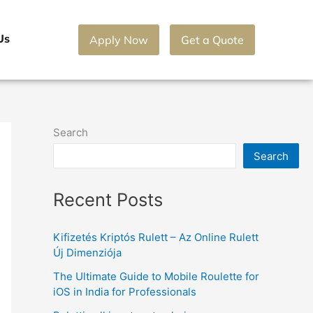
Us
Apply Now
Get a Quote
Search
Search
Recent Posts
Kifizetés Kriptós Rulett – Az Online Rulett
Új Dimenziója
The Ultimate Guide to Mobile Roulette for
iOS in India for Professionals