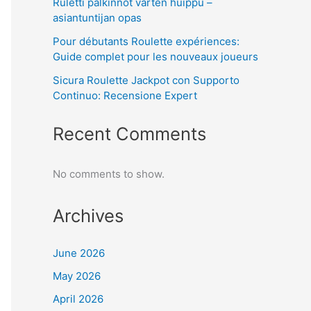
Ruletti palkinnot varten huippu –
asiantuntijan opas
Pour débutants Roulette expériences:
Guide complet pour les nouveaux joueurs
Sicura Roulette Jackpot con Supporto
Continuo: Recensione Expert
Recent Comments
No comments to show.
Archives
June 2026
May 2026
April 2026