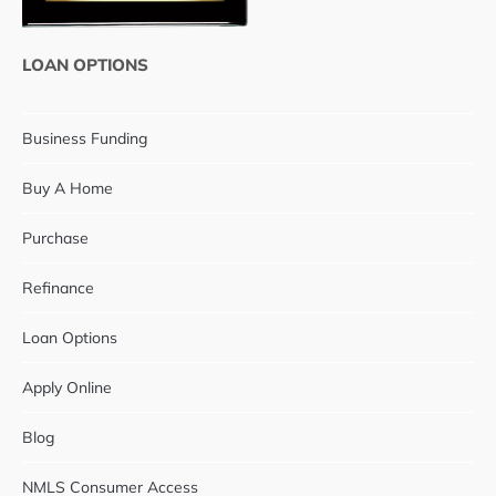
LOAN OPTIONS
Business Funding
Buy A Home
Purchase
Refinance
Loan Options
Apply Online
Blog
NMLS Consumer Access