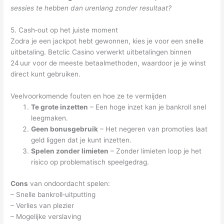
sessies te hebben dan urenlang zonder resultaat?
5. Cash‑out op het juiste moment
Zodra je een jackpot hebt gewonnen, kies je voor een snelle
uitbetaling. Betclic Casino verwerkt uitbetalingen binnen
24 uur voor de meeste betaalmethoden, waardoor je je winst
direct kunt gebruiken.
Veelvoorkomende fouten en hoe ze te vermijden
Te grote inzetten
– Een hoge inzet kan je bankroll snel
leegmaken.
Geen bonusgebruik
– Het negeren van promoties laat
geld liggen dat je kunt inzetten.
Spelen zonder limieten
– Zonder limieten loop je het
risico op problematisch speelgedrag.
Cons
van ondoordacht spelen:
– Snelle bankroll‑uitputting
– Verlies van plezier
– Mogelijke verslaving