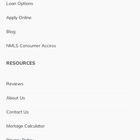
Loan Options
Apply Online
Blog
NMLS Consumer Access
RESOURCES
Reviews
About Us
Contact Us
Mortage Calculator