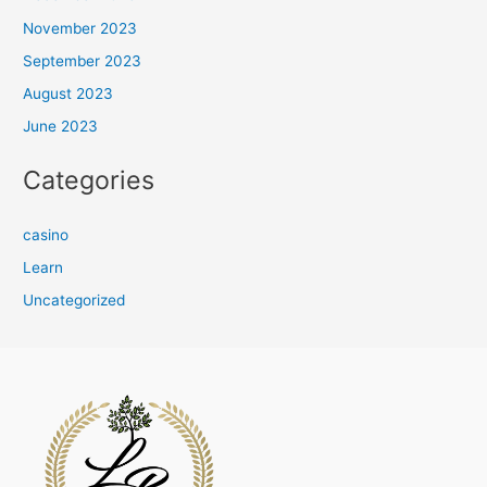
November 2023
September 2023
August 2023
June 2023
Categories
casino
Learn
Uncategorized