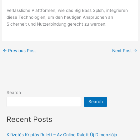
Verlässliche Plattformen, wie das Big Bass Splsh, integrieren
diese Technologien, um den heutigen Ansprüchen an
Sicherheit und Nutzerbindung gerecht zu werden.
←
Previous Post
Next Post
→
Search
Search
Recent Posts
Kifizetés Kriptós Rulett – Az Online Rulett Új Dimenziója