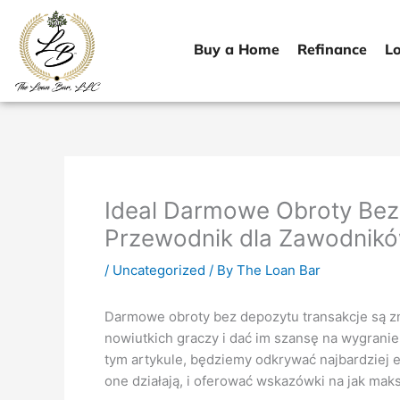
Skip
to
Buy a Home
Refinance
L
content
Ideal Darmowe Obroty Be
Przewodnik dla Zawodnik
/
Uncategorized
/ By
The Loan Bar
Darmowe obroty bez depozytu transakcje są z
nowiutkich graczy i dać im szansę na wygrani
tym artykule, będziemy odkrywać najbardziej 
one działają, i oferować wskazówki na jak ma