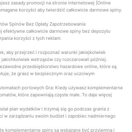
ujesz zasady promocji na stronie internetowej [Online
magane korzyści aby twierdzić całkowicie darmowe spiny.
ztów Spinów Bez Opłaty Zapotrzebowania
ej efektywne całkowicie darmowe spiny bez depozytu
rpania korzyści z tych reklam:
k, aby przejrzeć i rozpoznać warunki jakiejkolwiek
 jakichkolwiek wstrząsów czy rozczarowań później.
iezawodne przedsiębiorstwo hazardowe online, które są
ntuje, że grasz w bezpiecznym oraz uczciwym
Automatach portowych Gra: Kiedy używasz komplementarne
omatów, które zapewniają częste małe. To daje więcej
stal plan wydatków i trzymaj się go podczas grania z
ci w zarządzaniu swoim budżet i zapobiec nadmiernego
, że komplementarne spiny są wskazane być przyjemną i