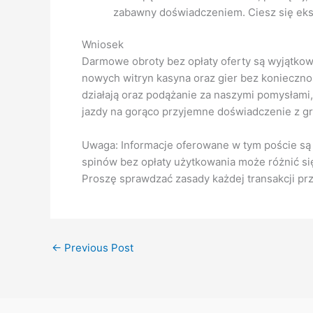
zabawny doświadczeniem. Ciesz się eksc
Wniosek
Darmowe obroty bez opłaty oferty są wyjątko
nowych witryn kasyna oraz gier bez koniecznoś
działają oraz podążanie za naszymi pomysłam
jazdy na gorąco przyjemne doświadczenie z gry.
Uwaga: Informacje oferowane w tym poście są 
spinów bez opłaty użytkowania może różnić się 
Proszę sprawdzać zasady każdej transakcji prz
←
Previous Post