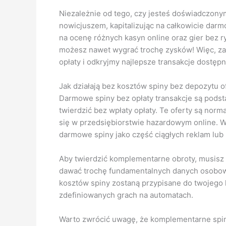
Niezależnie od tego, czy jesteś doświadczon
nowicjuszem, kapitalizując na całkowicie dar
na ocenę różnych kasyn online oraz gier bez r
możesz nawet wygrać trochę zysków! Więc, z
opłaty i odkryjmy najlepsze transakcje dostępn
Jak działają bez kosztów spiny bez depozytu o
Darmowe spiny bez opłaty transakcje są pods
twierdzić bez wpłaty opłaty. Te oferty są no
się w przedsiębiorstwie hazardowym online. W
darmowe spiny jako część ciągłych reklam lu
Aby twierdzić komplementarne obroty, musisz 
dawać trochę fundamentalnych danych osobowy
kosztów spiny zostaną przypisane do twojego 
zdefiniowanych grach na automatach.
Warto zwrócić uwagę, że komplementarne spin