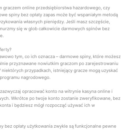
ym graczem online przedsiębiorstwa hazardowego, czy
mowe spiny bez opłaty zapas może być wspaniałym metodą
yzykowania własnych pieniędzy. Jeśli masz szczęście,
anurzmy się w glob całkowicie darmowych spinów bez
e.
ferty?
tawowo tym, co ich oznacza – darmowe spiny, które możesz
rmalnie przyznawane nowiutkim graczom po zarejestrowaniu
 niektórych przypadkach, istniejący gracze mogą uzyskać
b programu nagrodowego.
zazwyczaj opracować konto na witrynie kasyna online i
ch. Wkrótce po twoje konto zostanie zweryfikowane, bez
konta i będziesz mógł rozpocząć używać ich w
y bez opłaty użytkowania zwykle są funkcjonalne pewne