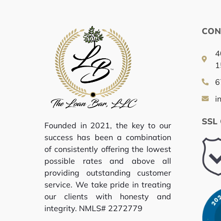
CON
4
1
6
i
SSL 
Founded in 2021, the key to our
success has been a combination
of consistently offering the lowest
possible rates and above all
providing outstanding customer
service. We take pride in treating
our clients with honesty and
integrity. NMLS# 2272779