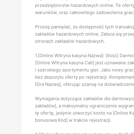
przedsiębiorstw hazardowych online. Te oferty
warunków, oraz całkowitego zadowolenia grac
Proszę pamiętać, że dostępność tych transakcj
zakładów hazardowych online. Zaleca się prze
stronach zakładów hazardowych.
1.[Online Witryna kasyna Nazwa]: [Ilość] Dar
[Online Witryna kasyna Call] jest uznawane z
i szerokiego asortymentu gier. Jako nowy grac
bez depozytu oferty po rejestracji. Komplem
[Gra Nazwa], oferując szansę na doświadczeni
Wymagania dotyczące zakładów dla darmowyc
zakładów], a maksymalny ograniczenie wygran
tę ofertę, jedynie utworzyć konto na [Online
bonusowa Kod] w trakcie rejestracji.