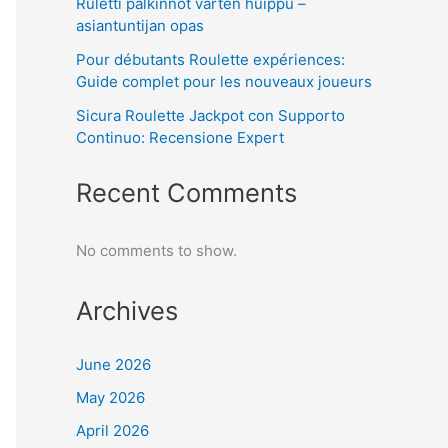
Ruletti palkinnot varten huippu –
asiantuntijan opas
Pour débutants Roulette expériences:
Guide complet pour les nouveaux joueurs
Sicura Roulette Jackpot con Supporto
Continuo: Recensione Expert
Recent Comments
No comments to show.
Archives
June 2026
May 2026
April 2026