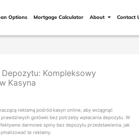
oan Options
Mortgage Calculator
About
Contact 
z Depozytu: Kompleksowy
ów Kasyna
naczącą reklamą pośród kasyn online, aby wciągnąć
e prawdziwych gotówki bez potrzeby wpłacania depozytu. W
efektywne darmowe spiny bez depozytu przedstawienia, jak
ksymalizować
te reklamy.