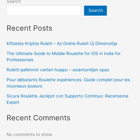
Search
Search
Recent Posts
Kifizetés Kriptós Rulett – Az Online Rulett Új Dimenziója
The Ultimate Guide to Mobile Roulette for iOS in India for
Professionals
Ruletti palkinnot varten huippu – asiantuntijan opas
Pour débutants Roulette expériences: Guide complet pour les
nouveaux joueurs
Sicura Roulette Jackpot con Supporto Continuo: Recensione
Expert
Recent Comments
No comments to show.