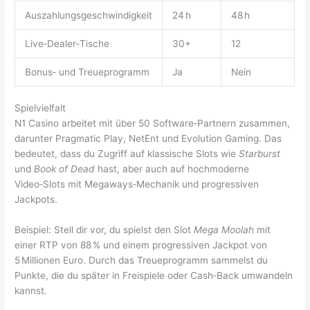
Auszahlungsgeschwindigkeit
24 h
48 h
Live‑Dealer‑Tische
30+
12
Bonus‑ und Treueprogramm
Ja
Nein
Spielvielfalt
N1 Casino arbeitet mit über 50 Software‑Partnern zusammen,
darunter Pragmatic Play, NetEnt und Evolution Gaming. Das
bedeutet, dass du Zugriff auf klassische Slots wie
Starburst
und
Book of Dead
hast, aber auch auf hochmoderne
Video‑Slots mit Megaways‑Mechanik und progressiven
Jackpots.
Beispiel: Stell dir vor, du spielst den Slot
Mega Moolah
mit
einer RTP von 88 % und einem progressiven Jackpot von
5 Millionen Euro. Durch das Treueprogramm sammelst du
Punkte, die du später in Freispiele oder Cash‑Back umwandeln
kannst.