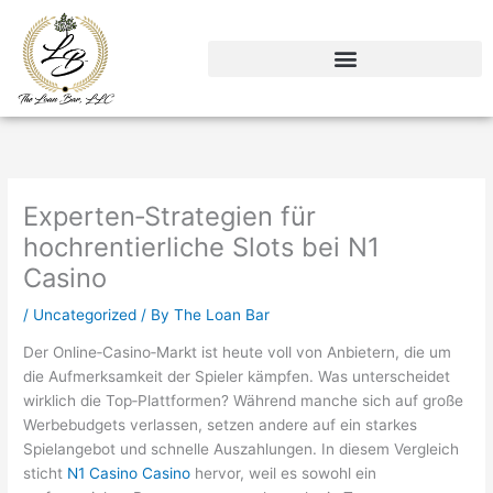
Skip
to
content
Experten‑Strategien für
hochrentierliche Slots bei N1
Casino
/
Uncategorized
/ By
The Loan Bar
Der Online‑Casino‑Markt ist heute voll von Anbietern, die um
die Aufmerksamkeit der Spieler kämpfen. Was unterscheidet
wirklich die Top‑Plattformen? Während manche sich auf große
Werbebudgets verlassen, setzen andere auf ein starkes
Spielangebot und schnelle Auszahlungen. In diesem Vergleich
sticht
N1 Casino Casino
hervor, weil es sowohl ein