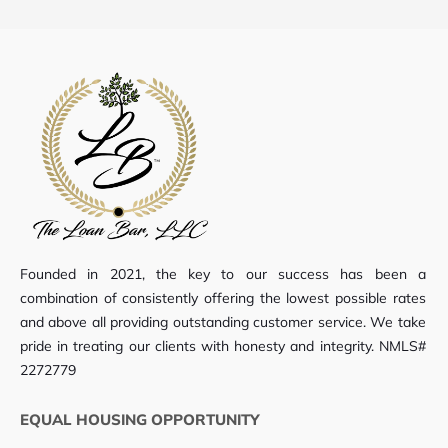
Founded in 2021, the key to our success has been a
combination of consistently offering the lowest possible rates
and above all providing outstanding customer service. We take
pride in treating our clients with honesty and integrity. NMLS#
2272779
EQUAL HOUSING OPPORTUNITY