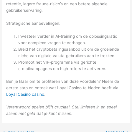
retentie, lagere fraude‑risico’s en een betere algehele
gebruikerservaring.
Strategische aanbevelingen:
Investeer verder in AI‑training om de oplossingsratio
voor complexe vragen te verhogen.
Breid het cryptobetalingsaanbod uit om de groeiende
niche van digitale valuta‑gebruikers aan te trekken.
Promoot het VIP‑programma via gerichte
e‑mailcampagnes om high‑rollers te activeren.
Ben je klaar om te profiteren van deze voordelen? Neem de
eerste stap en ontdek wat Loyal Casino te bieden heeft via
Loyal Casino casino
.
Verantwoord spelen blijft cruciaal. Stel limieten in en speel
alleen met geld dat je kunt missen.