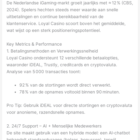
De Nederlandse iGaming‑markt groeit jaarlijks met ≈ 12 % (CBS,
2024). Spelers hechten steeds meer waarde aan snelle
uitbetalingen en continue bereikbaarheid van de
klantenservice. Loyal Casino scoort boven het gemiddelde,
wat wijst op een sterk positioneringspotentieel.
Key Metrics & Performance
1. Betalingsmethoden en Verwerkingssnelheid
Loyal Casino ondersteunt 12 verschillende betaalopties,
waaronder iDEAL, Trustly, creditcards en cryptovaluta.
Analyse van 5 000 transacties toont:
92 % van de stortingen wordt direct verwerkt.
78 % van de opnames voltooid binnen 90 minuten.
Pro Tip: Gebruik iDEAL voor directe stortingen en cryptovaluta
voor anonieme, razendsnelle opnames.
2. 24/7 Support – AI + Menselijke Medewerkers
De site maakt gebruik van een hybride model: een AI‑chatbot
behandelt standaardvragen (balans, bonussen), terwijl