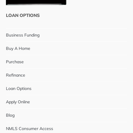
LOAN OPTIONS
Business Funding
Buy A Home
Purchase
Refinance
Loan Options
Apply Online
Blog
NMLS Consumer Access