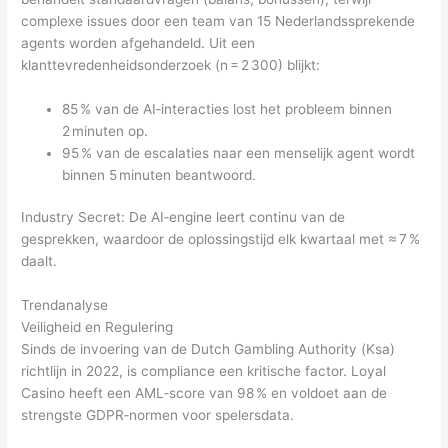
complexe issues door een team van 15 Nederlandssprekende
agents worden afgehandeld. Uit een
klanttevredenheidsonderzoek (n = 2 300) blijkt:
85 % van de AI‑interacties lost het probleem binnen
2 minuten op.
95 % van de escalaties naar een menselijk agent wordt
binnen 5 minuten beantwoord.
Industry Secret: De AI‑engine leert continu van de
gesprekken, waardoor de oplossingstijd elk kwartaal met ≈ 7 %
daalt.
Trendanalyse
Veiligheid en Regulering
Sinds de invoering van de Dutch Gambling Authority (Ksa)
richtlijn in 2022, is compliance een kritische factor. Loyal
Casino heeft een AML‑score van 98 % en voldoet aan de
strengste GDPR‑normen voor spelersdata.