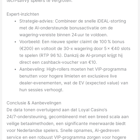
tech‑savvy spelers te vergroten.
Expert‑inzichten
Strategie‑advies: Combineer de snelle iDEAL‑storting
met de AI‑ondersteunde bonusactivatie om de
wagering‑vereiste binnen 24 uur te voldoen.
Voorbeeld: Een nieuwe speler claimt de 100 % bonus
(€200) en voltooit de 30‑x wagering door 5 × €40 slots
te spelen (RTP 96 %). Dankzij de AI‑prompt krijgt hij
direct een cashback‑voucher van €10.
Aanbeveling: High‑rollers moeten het VIP‑programma
benutten voor hogere limieten en exclusieve live
dealer‑evenementen, wat de EV (expected value) van
hun sessies verhoogt.
Conclusie & Aanbevelingen
De data tonen overtuigend aan dat Loyal Casino’s
24/7‑ondersteuning, gecombineerd met een breed scala aan
veilige betaalmethoden, een significante meerwaarde biedt
voor Nederlandse spelers. Snelle opnames, AI‑gedreven
service en een robuust VIP‑programma zorgen voor hogere