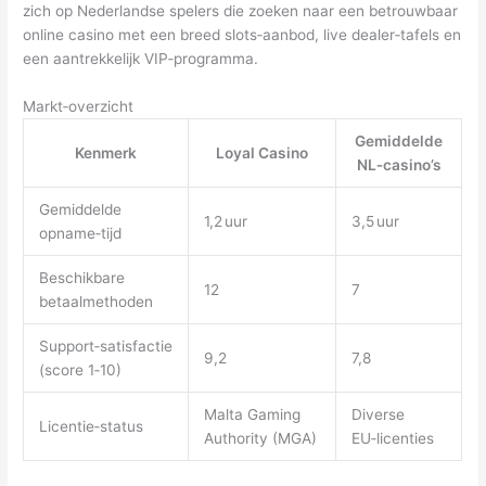
zich op Nederlandse spelers die zoeken naar een betrouwbaar
online casino met een breed slots‑aanbod, live dealer‑tafels en
een aantrekkelijk VIP‑programma.
Markt‑overzicht
Gemiddelde
Kenmerk
Loyal Casino
NL‑casino’s
Gemiddelde
1,2 uur
3,5 uur
opname‑tijd
Beschikbare
12
7
betaalmethoden
Support‑satisfactie
9,2
7,8
(score 1‑10)
Malta Gaming
Diverse
Licentie‑status
Authority (MGA)
EU‑licenties