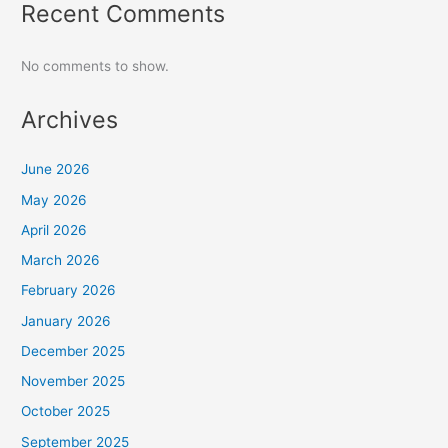
Recent Comments
No comments to show.
Archives
June 2026
May 2026
April 2026
March 2026
February 2026
January 2026
December 2025
November 2025
October 2025
September 2025