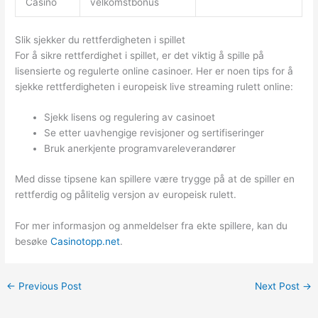
Casino
velkomstbonus
Slik sjekker du rettferdigheten i spillet
For å sikre rettferdighet i spillet, er det viktig å spille på
lisensierte og regulerte online casinoer. Her er noen tips for å
sjekke rettferdigheten i europeisk live streaming rulett online:
Sjekk lisens og regulering av casinoet
Se etter uavhengige revisjoner og sertifiseringer
Bruk anerkjente programvareleverandører
Med disse tipsene kan spillere være trygge på at de spiller en
rettferdig og pålitelig versjon av europeisk rulett.
For mer informasjon og anmeldelser fra ekte spillere, kan du
besøke
Casinotopp.net
.
←
Previous Post
Next Post
→