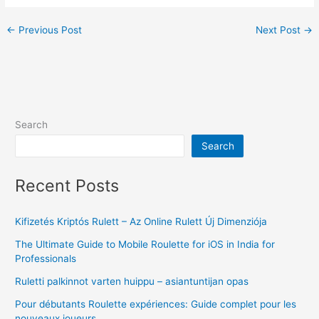
←
Previous Post
Next Post
→
Search
Search
Recent Posts
Kifizetés Kriptós Rulett – Az Online Rulett Új Dimenziója
The Ultimate Guide to Mobile Roulette for iOS in India for
Professionals
Ruletti palkinnot varten huippu – asiantuntijan opas
Pour débutants Roulette expériences: Guide complet pour les
nouveaux joueurs