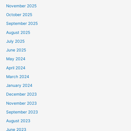
November 2025
October 2025
September 2025
August 2025
July 2025
June 2025
May 2024
April 2024
March 2024
January 2024
December 2023
November 2023
September 2023
August 2023
June 2023