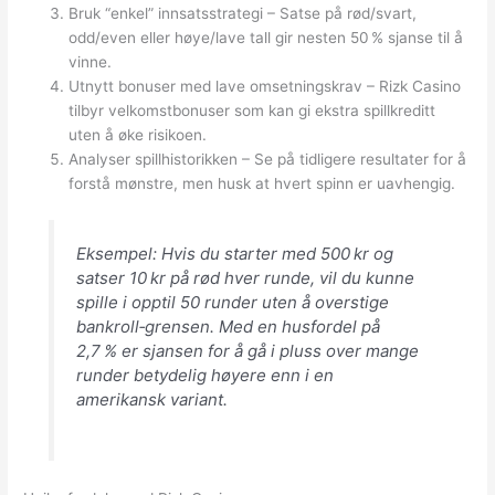
Bruk “enkel” innsatsstrategi – Satse på rød/svart,
odd/even eller høye/lave tall gir nesten 50 % sjanse til å
vinne.
Utnytt bonuser med lave omsetningskrav – Rizk Casino
tilbyr velkomstbonuser som kan gi ekstra spillkreditt
uten å øke risikoen.
Analyser spillhistorikken – Se på tidligere resultater for å
forstå mønstre, men husk at hvert spinn er uavhengig.
Eksempel: Hvis du starter med 500 kr og
satser 10 kr på rød hver runde, vil du kunne
spille i opptil 50 runder uten å overstige
bankroll‑grensen. Med en husfordel på
2,7 % er sjansen for å gå i pluss over mange
runder betydelig høyere enn i en
amerikansk variant.