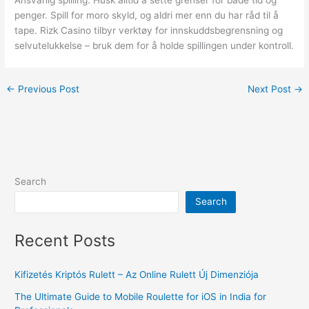
Ansvarlig spilling: Husk alltid å sette grenser for både tid og
penger. Spill for moro skyld, og aldri mer enn du har råd til å
tape. Rizk Casino tilbyr verktøy for innskuddsbegrensning og
selvutelukkelse – bruk dem for å holde spillingen under kontroll.
←
Previous Post
Next Post
→
Search
Search
Recent Posts
Kifizetés Kriptós Rulett – Az Online Rulett Új Dimenziója
The Ultimate Guide to Mobile Roulette for iOS in India for