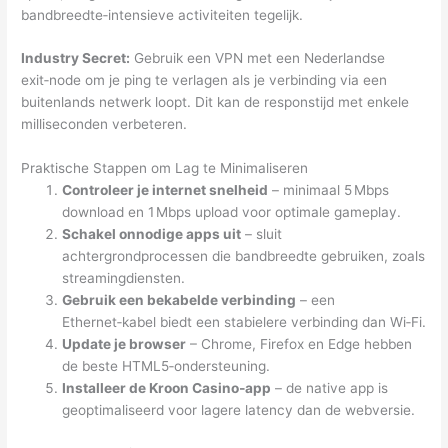
bandbreedte‑intensieve activiteiten tegelijk.
Industry Secret:
Gebruik een VPN met een Nederlandse
exit‑node om je ping te verlagen als je verbinding via een
buitenlands netwerk loopt. Dit kan de responstijd met enkele
milliseconden verbeteren.
Praktische Stappen om Lag te Minimaliseren
Controleer je internet snelheid
– minimaal 5 Mbps
download en 1 Mbps upload voor optimale gameplay.
Schakel onnodige apps uit
– sluit
achtergrondprocessen die bandbreedte gebruiken, zoals
streamingdiensten.
Gebruik een bekabelde verbinding
– een
Ethernet‑kabel biedt een stabielere verbinding dan Wi‑Fi.
Update je browser
– Chrome, Firefox en Edge hebben
de beste HTML5‑ondersteuning.
Installeer de Kroon Casino‑app
– de native app is
geoptimaliseerd voor lagere latency dan de webversie.