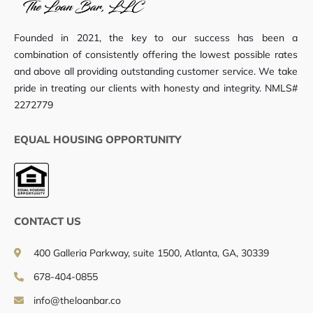
Founded in 2021, the key to our success has been a
combination of consistently offering the lowest possible rates
and above all providing outstanding customer service. We take
pride in treating our clients with honesty and integrity. NMLS#
2272779
EQUAL HOUSING OPPORTUNITY
CONTACT US
400 Galleria Parkway, suite 1500, Atlanta, GA, 30339
678-404-0855
info@theloanbar.co