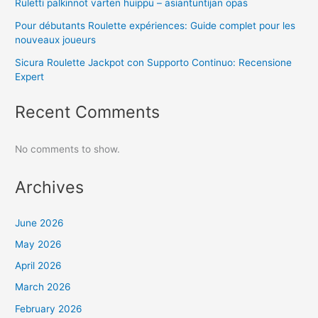
Ruletti palkinnot varten huippu – asiantuntijan opas
Pour débutants Roulette expériences: Guide complet pour les
nouveaux joueurs
Sicura Roulette Jackpot con Supporto Continuo: Recensione
Expert
Recent Comments
No comments to show.
Archives
June 2026
May 2026
April 2026
March 2026
February 2026