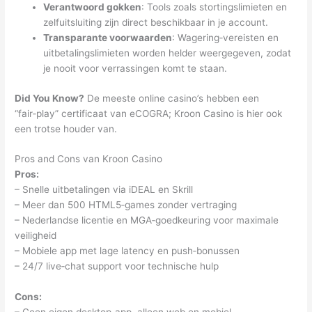
Verantwoord gokken
: Tools zoals stortingslimieten en
zelfuitsluiting zijn direct beschikbaar in je account.
Transparante voorwaarden
: Wagering‑vereisten en
uitbetalingslimieten worden helder weergegeven, zodat
je nooit voor verrassingen komt te staan.
Did You Know?
De meeste online casino’s hebben een
“fair‑play” certificaat van eCOGRA; Kroon Casino is hier ook
een trotse houder van.
Pros and Cons van Kroon Casino
Pros:
– Snelle uitbetalingen via iDEAL en Skrill
– Meer dan 500 HTML5‑games zonder vertraging
– Nederlandse licentie en MGA‑goedkeuring voor maximale
veiligheid
– Mobiele app met lage latency en push‑bonussen
– 24/7 live‑chat support voor technische hulp
Cons: