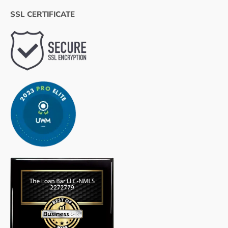
SSL CERTIFICATE