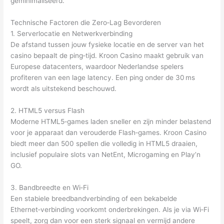
geminimaliseerd.
Technische Factoren die Zero‑Lag Bevorderen
1. Serverlocatie en Netwerkverbinding
De afstand tussen jouw fysieke locatie en de server van het
casino bepaalt de ping‑tijd. Kroon Casino maakt gebruik van
Europese datacenters, waardoor Nederlandse spelers
profiteren van een lage latency. Een ping onder de 30 ms
wordt als uitstekend beschouwd.
2. HTML5 versus Flash
Moderne HTML5‑games laden sneller en zijn minder belastend
voor je apparaat dan verouderde Flash‑games. Kroon Casino
biedt meer dan 500 spellen die volledig in HTML5 draaien,
inclusief populaire slots van NetEnt, Microgaming en Play’n
GO.
3. Bandbreedte en Wi‑Fi
Een stabiele breedbandverbinding of een bekabelde
Ethernet‑verbinding voorkomt onderbrekingen. Als je via Wi‑Fi
speelt, zorg dan voor een sterk signaal en vermijd andere