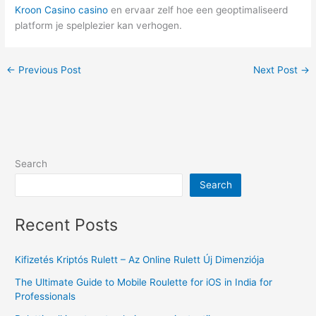
Kroon Casino casino
en ervaar zelf hoe een geoptimaliseerd
platform je spelplezier kan verhogen.
←
Previous Post
Next Post
→
Search
Search
Recent Posts
Kifizetés Kriptós Rulett – Az Online Rulett Új Dimenziója
The Ultimate Guide to Mobile Roulette for iOS in India for
Professionals