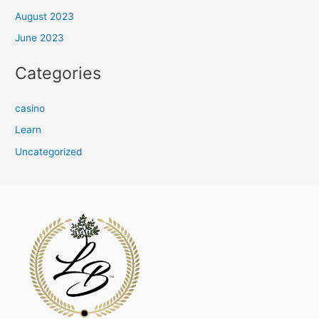
August 2023
June 2023
Categories
casino
Learn
Uncategorized