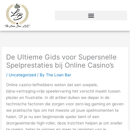
Skip
to
content
De Ultieme Gids voor Supersnelle
Spelprestaties bij Online Casino’s
/
Uncategorized
/ By
The Loan Bar
Online casino‑liefhebbers weten dat een soepele,
bijna‑vertraging‑vrije speelervaring het verschil maakt tussen
plezier en frustratie. In dit artikel duiken we dieper in de
technische factoren die zorgen voor zero‑lag gaming en geven
we praktische tips om het meeste uit jouw spelmomenten te
halen. Of je nu een beginnende speler bent of een
doorgewinterde high‑roller, deze inzichten helpen je om sneller
te spelen, beter te winnen en meer te genieten van je