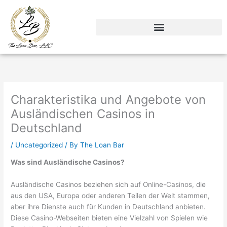
Skip
to
content
Charakteristika und Angebote von
Ausländischen Casinos in
Deutschland
/
Uncategorized
/ By
The Loan Bar
Was sind Ausländische Casinos?
Ausländische Casinos beziehen sich auf Online-Casinos, die
aus den USA, Europa oder anderen Teilen der Welt stammen,
aber ihre Dienste auch für Kunden in Deutschland anbieten.
Diese Casino-Webseiten bieten eine Vielzahl von Spielen wie