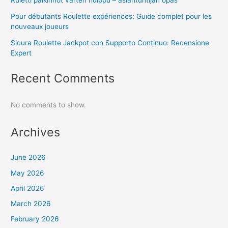
Pour débutants Roulette expériences: Guide complet pour les
nouveaux joueurs
Sicura Roulette Jackpot con Supporto Continuo: Recensione
Expert
Recent Comments
No comments to show.
Archives
June 2026
May 2026
April 2026
March 2026
February 2026