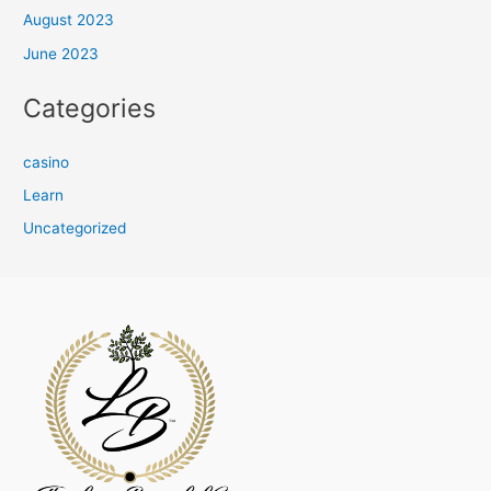
August 2023
June 2023
Categories
casino
Learn
Uncategorized