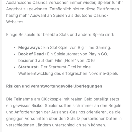
Ausländische Casinos versuchen immer wieder, Spieler für ihr
Angebot zu gewinnen. Tatsächlich bieten diese Plattformen
häufig mehr Auswahl an Spielen als deutsche Casino-
Websites.
Einige Beispiele für beliebte Slots und andere Spiele sind:
Megaways
: Ein Slot-Spiel von Big Time Gaming.
Book of Dead
: Ein Spielautomat von Play’n GO,
basierend auf dem Film „Hölle“ von 2016
Starburst
: Der Starburst-Titel ist eine
Weiterentwicklung des erfolgreichen Novoline-Spiels
Risiken und verantwortungsvolle Überlegungen
Die Teilnahme am Glücksspiel mit realen Geld beteiligt stets
ein gewisses Risiko. Spieler sollten sich immer an den Regeln
und Anforderungen der Auslands-Casinos orientieren, da die
gängigen Vorschriften über den Schutz persönlicher Daten in
verschiedenen Ländern unterschiedlich sein können.