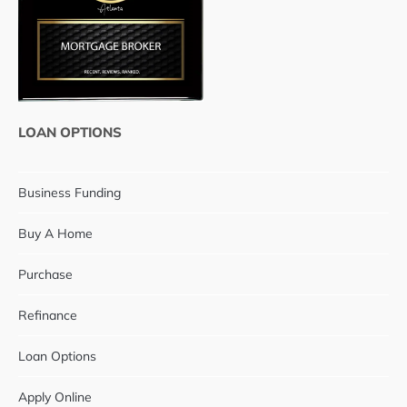
LOAN OPTIONS
Business Funding
Buy A Home
Purchase
Refinance
Loan Options
Apply Online