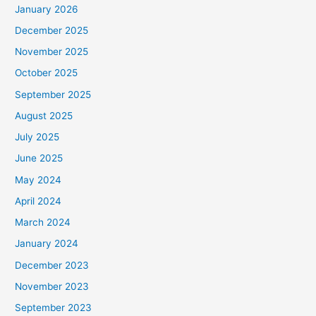
January 2026
December 2025
November 2025
October 2025
September 2025
August 2025
July 2025
June 2025
May 2024
April 2024
March 2024
January 2024
December 2023
November 2023
September 2023