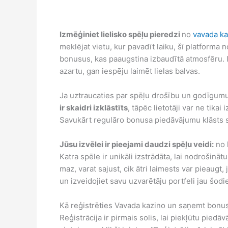
Izmēģiniet lielisko spēļu pieredzi
no
vavada ka
meklējat vietu, kur pavadīt laiku, šī platforma 
bonusus, kas paaugstina izbaudītā atmosfēru. 
azartu, gan iespēju laimēt lielas balvas.
Ja uztraucaties par spēļu drošību un godīgumu
ir skaidri izklāstīts
, tāpēc lietotāji var ne tikai
Savukārt regulāro bonusa piedāvājumu klāsts sn
Jūsu izvēlei ir pieejami daudzi spēļu veidi:
no 
Katra spēle ir unikāli izstrādāta, lai nodrošināt
maz, varat sajust, cik ātri laimests var pieaugt, 
un izveidojiet savu uzvarētāju portfeli jau šodi
Kā reģistrēties Vavada kazino un saņemt bonu
Reģistrācija ir pirmais solis, lai piekļūtu pied