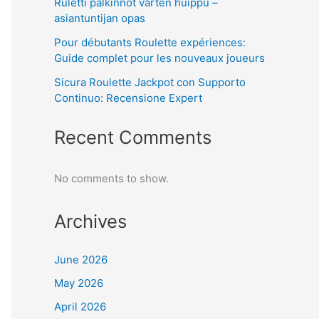
Ruletti palkinnot varten huippu –
asiantuntijan opas
Pour débutants Roulette expériences:
Guide complet pour les nouveaux joueurs
Sicura Roulette Jackpot con Supporto
Continuo: Recensione Expert
Recent Comments
No comments to show.
Archives
June 2026
May 2026
April 2026