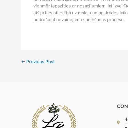
vienmēr iepazīties ar nosacījumiem, lai izvair
atšķirties attiecībā uz maksu un apstrādes laiku
nodrošināt nevainojamu spēlēšanas procesu.
←
Previous Post
CON
4
1