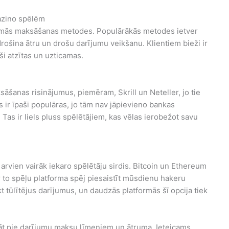
azino spēlēm
eejamās maksāšanas metodes. Populārākās metodes ietver
ošina ātru un drošu darījumu veikšanu. Klientiem bieži ir
ši atzītas un uzticamas.
āšanas risinājumus, piemēram, Skrill un Neteller, jo tie
 ir īpaši populāras, jo tām nav jāpievieno bankas
Tas ir liels pluss spēlētājiem, kas vēlas ierobežot savu
rvien vairāk iekaro spēlētāju sirdis. Bitcoin un Ethereum
ar to spēļu platforma spēj piesaistīt mūsdienu hakeru
tūlītējus darījumus, un daudzās platformās šī opcija tiek
āt pie darījumu maksu līmeņiem un ātruma. Ieteicams