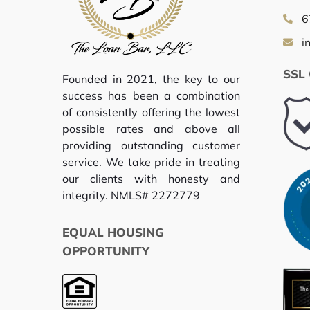
6
i
SSL 
Founded in 2021, the key to our
success has been a combination
of consistently offering the lowest
possible rates and above all
providing outstanding customer
service. We take pride in treating
our clients with honesty and
integrity. NMLS# 2272779
EQUAL HOUSING
OPPORTUNITY