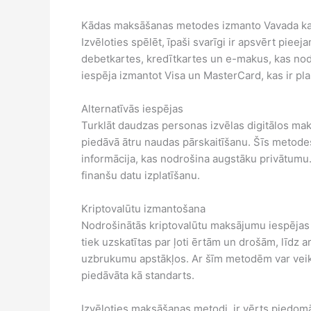
Kādas maksāšanas metodes izmanto Vavada k
Izvēloties spēlēt, īpaši svarīgi ir apsvērt pi
debetkartes, kredītkartes un e-makus, kas nodr
iespēja izmantot Visa un MasterCard, kas ir pla
Alternatīvās iespējas
Turklāt daudzas personas izvēlas digitālos maks
piedāvā ātru naudas pārskaitīšanu. Šīs metodes
informācija, kas nodrošina augstāku privātumu. 
finanšu datu izplatīšanu.
Kriptovalūtu izmantošana
Nodrošinātās kriptovalūtu maksājumu iespējas a
tiek uzskatītas par ļoti ērtām un drošām, līdz 
uzbrukumu apstākļos. Ar šīm metodēm var veikt 
piedāvāta kā standarts.
Izvēloties maksāšanas metodi, ir vērts piedom