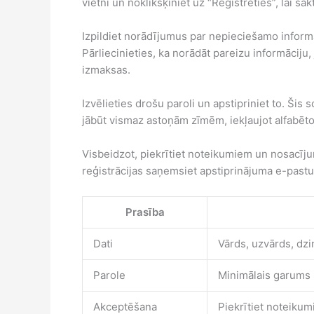
vietni un noklikšķiniet uz “Reģistrēties”, lai sā
Izpildiet norādījumus par nepieciešamo informā
Pārliecinieties, ka norādāt pareizu informāciju
izmaksas.
Izvēlieties drošu paroli un apstipriniet to. Šis s
jābūt vismaz astoņām zīmēm, iekļaujot alfabēto
Visbeidzot, piekrītiet noteikumiem un nosacīj
reģistrācijas saņemsiet apstiprinājuma e-pastu ar
Prasība
Dati
Vārds, uzvārds, dz
Parole
Minimālais garums
Akceptēšana
Piekrītiet noteiku