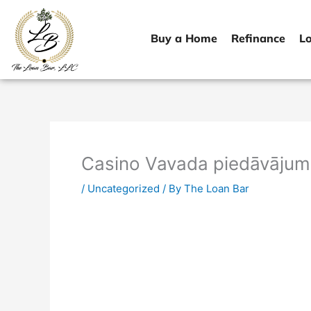
Skip
to
Buy a Home
Refinance
L
content
Casino Vavada piedāvājums
/
Uncategorized
/ By
The Loan Bar