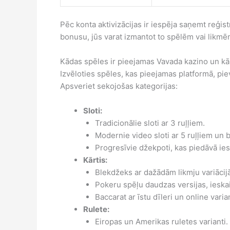
Pēc konta aktivizācijas ir iespēja saņemt reģist
bonusu, jūs varat izmantot to spēlēm vai likmē
Kādas spēles ir pieejamas Vavada kazino un kā 
Izvēloties spēles, kas pieejamas platformā, pie
Apsveriet sekojošas kategorijas:
Sloti:
Tradicionālie sloti ar 3 ruļļiem.
Modernie video sloti ar 5 ruļļiem un
Progresīvie džekpoti, kas piedāvā ie
Kārtis:
Blekdžeks ar dažādām likmju variācij
Pokeru spēļu daudzas versijas, ieska
Baccarat ar īstu dīleri un online varia
Rulete:
Eiropas un Amerikas ruletes varianti.