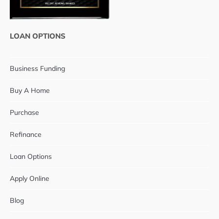
LOAN OPTIONS
Business Funding
Buy A Home
Purchase
Refinance
Loan Options
Apply Online
Blog