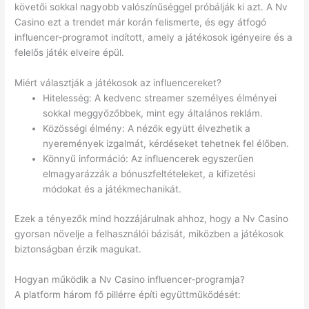
követői sokkal nagyobb valószínűséggel próbálják ki azt. A Nv
Casino ezt a trendet már korán felismerte, és egy átfogó
influencer‑programot indított, amely a játékosok igényeire és a
felelős játék elveire épül.
Miért választják a játékosok az influencereket?
Hitelesség: A kedvenc streamer személyes élményei
sokkal meggyőzőbbek, mint egy általános reklám.
Közösségi élmény: A nézők együtt élvezhetik a
nyeremények izgalmát, kérdéseket tehetnek fel élőben.
Könnyű információ: Az influencerek egyszerűen
elmagyarázzák a bónuszfeltételeket, a kifizetési
módokat és a játékmechanikát.
Ezek a tényezők mind hozzájárulnak ahhoz, hogy a Nv Casino
gyorsan növelje a felhasználói bázisát, miközben a játékosok
biztonságban érzik magukat.
Hogyan működik a Nv Casino influencer‑programja?
A platform három fő pillérre építi együttműködését: