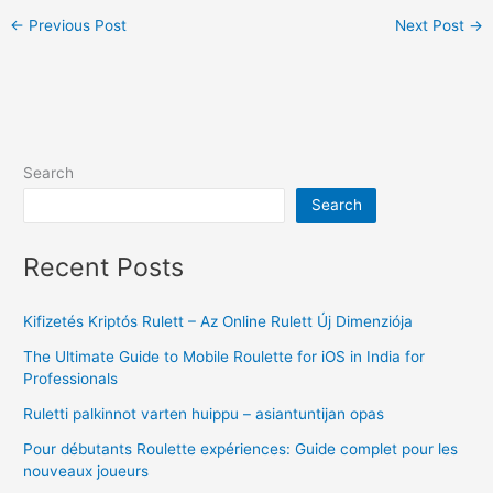
←
Previous Post
Next Post
→
Search
Search
Recent Posts
Kifizetés Kriptós Rulett – Az Online Rulett Új Dimenziója
The Ultimate Guide to Mobile Roulette for iOS in India for
Professionals
Ruletti palkinnot varten huippu – asiantuntijan opas
Pour débutants Roulette expériences: Guide complet pour les
nouveaux joueurs