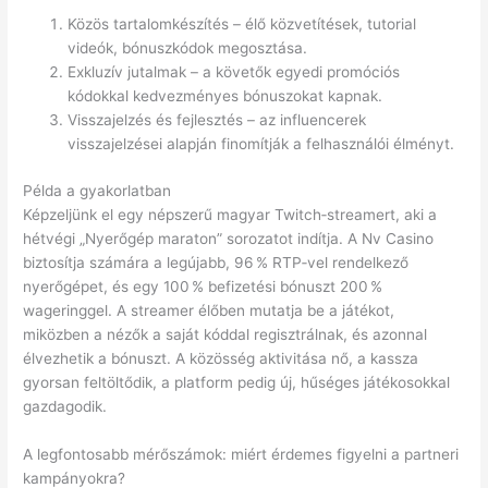
Közös tartalomkészítés – élő közvetítések, tutorial
videók, bónuszkódok megosztása.
Exkluzív jutalmak – a követők egyedi promóciós
kódokkal kedvezményes bónuszokat kapnak.
Visszajelzés és fejlesztés – az influencerek
visszajelzései alapján finomítják a felhasználói élményt.
Példa a gyakorlatban
Képzeljünk el egy népszerű magyar Twitch‑streamert, aki a
hétvégi „Nyerőgép maraton” sorozatot indítja. A Nv Casino
biztosítja számára a legújabb, 96 % RTP‑vel rendelkező
nyerőgépet, és egy 100 % befizetési bónuszt 200 %
wageringgel. A streamer élőben mutatja be a játékot,
miközben a nézők a saját kóddal regisztrálnak, és azonnal
élvezhetik a bónuszt. A közösség aktivitása nő, a kassza
gyorsan feltöltődik, a platform pedig új, hűséges játékosokkal
gazdagodik.
A legfontosabb mérőszámok: miért érdemes figyelni a partneri
kampányokra?