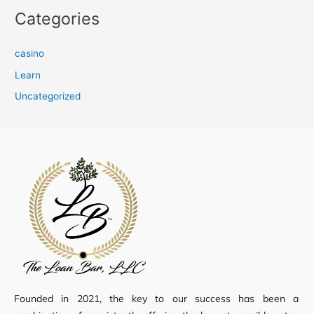
Categories
casino
Learn
Uncategorized
Founded in 2021, the key to our success has been a