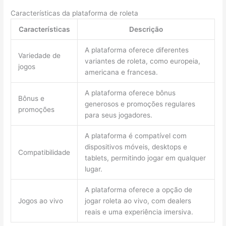
Características da plataforma de roleta
Características
Descrição
A plataforma oferece diferentes
Variedade de
variantes de roleta, como europeia,
jogos
americana e francesa.
A plataforma oferece bônus
Bônus e
generosos e promoções regulares
promoções
para seus jogadores.
A plataforma é compatível com
dispositivos móveis, desktops e
Compatibilidade
tablets, permitindo jogar em qualquer
lugar.
A plataforma oferece a opção de
Jogos ao vivo
jogar roleta ao vivo, com dealers
reais e uma experiência imersiva.