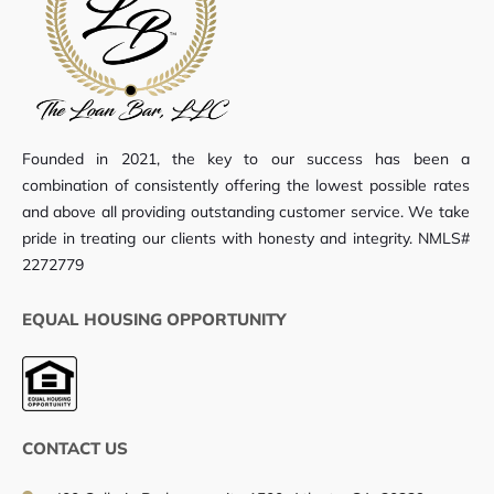
Founded in 2021, the key to our success has been a
combination of consistently offering the lowest possible rates
and above all providing outstanding customer service. We take
pride in treating our clients with honesty and integrity. NMLS#
2272779
EQUAL HOUSING OPPORTUNITY
CONTACT US