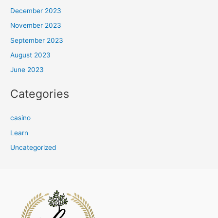
December 2023
November 2023
September 2023
August 2023
June 2023
Categories
casino
Learn
Uncategorized