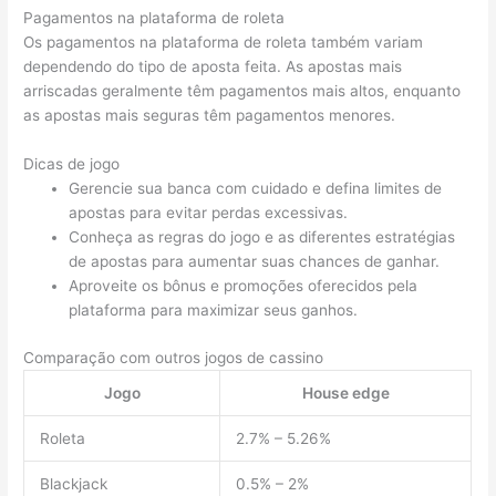
Pagamentos na plataforma de roleta
Os pagamentos na plataforma de roleta também variam
dependendo do tipo de aposta feita. As apostas mais
arriscadas geralmente têm pagamentos mais altos, enquanto
as apostas mais seguras têm pagamentos menores.
Dicas de jogo
Gerencie sua banca com cuidado e defina limites de
apostas para evitar perdas excessivas.
Conheça as regras do jogo e as diferentes estratégias
de apostas para aumentar suas chances de ganhar.
Aproveite os bônus e promoções oferecidos pela
plataforma para maximizar seus ganhos.
Comparação com outros jogos de cassino
Jogo
House edge
Roleta
2.7% – 5.26%
Blackjack
0.5% – 2%