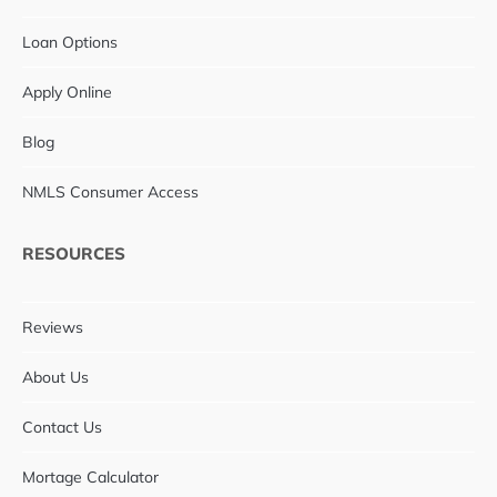
Loan Options
Apply Online
Blog
NMLS Consumer Access
RESOURCES
Reviews
About Us
Contact Us
Mortage Calculator