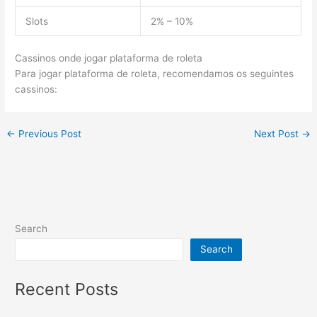
Slots
2% – 10%
Cassinos onde jogar plataforma de roleta
Para jogar plataforma de roleta, recomendamos os seguintes
cassinos:
←
Previous Post
Next Post
→
Search
Search
Recent Posts